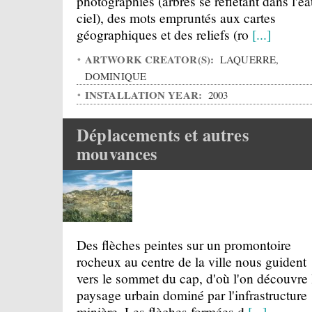
photographies (arbres se reflétant dans l'ea
ciel), des mots empruntés aux cartes
géographiques et des reliefs (ro
[...]
ARTWORK CREATOR(S):
LAQUERRE,
DOMINIQUE
INSTALLATION YEAR:
2003
Déplacements et autres
mouvances
Des flèches peintes sur un promontoire
rocheux au centre de la ville nous guident
vers le sommet du cap, d'où l'on découvre 
paysage urbain dominé par l'infrastructure
minière. Les flèches formées d
[...]