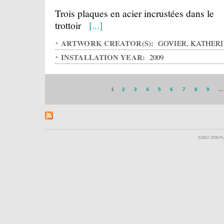
Trois plaques en acier incrustées dans le
trottoir
[...]
ARTWORK CREATOR(S):
GOVIER, KATHER
INSTALLATION YEAR:
2009
1
2
3
4
5
6
7
8
9
©2007-2009 