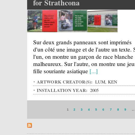
for Strathcona
Sur deux grands panneaux sont imprimés
d'un côté une image et de l'autre un texte. 
l'un, on montre un garçon de race blanche
malheureux. Sur l'autre, on montre une je
fille souriante asiatique
[...]
ARTWORK CREATOR(S):
LUM, KEN
INSTALLATION YEAR:
2005
1
2
3
4
5
6
7
8
9