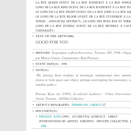
LA RUE QUEEN OUEST, DE LA RUE BATHURST À LA RUE YONGE
LONG DE LA RUE KING OUEST, DE LA RUE BATHURST À LA RUE YO
LE LONG DE LA RUE FRONT OUEST, DE LA RUE JOHN À LA RUE JAR
LE LONG DE LA RUE BLOOR OUEST, DE LA RUE ST.GEORGE À LA
YONGE ; «FINANCIAL DISTRICT», LE LONG DES RUES BAY ET YORK 
LONG DE LA RUE DUNDAS OUEST, DE LA RUE BEVERLY À L’AV
UNIVERSITY.)
TEXT OF THE ARTWORK:
GOOD FOR YOU
Exposition «
off\site@toronto
», Toronto, ON, 1998. (Orga
HISTORY:
par Mercer Union. Commissaire: Kim Pruesse)
EVENT DATE(S):
1998
NOTE(S):
«By placing these trophies in seemingly unimportant sites, attenti
drawn to both space and object, perhaps interrupting the monotony o
familiar paths.»
Pruesse, Kym, éd. (1999).
Accidental Audience : Urban Interventio
Artists
,
Toronto :
Off\Site Collective
ARTIST'S BIOGRAPHY:
THOMPSON, CHRISTY
DOCUMENT(S):
PRUESSE, KYM
(1999).
ACCIDENTAL AUDIENCE : URBAN
INTERVENTIONS BY ARTISTS
.
TORONTO : OFF\SITE COLLECTIVE, P
XML