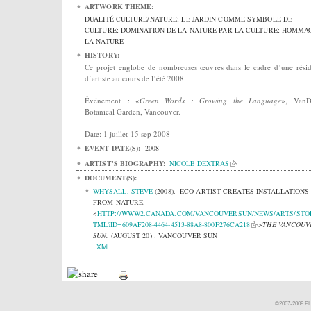
ARTWORK THEME:
DUALITÉ CULTURE/NATURE; LE JARDIN COMME SYMBOLE DE
CULTURE; DOMINATION DE LA NATURE PAR LA CULTURE; HOMMA
LA NATURE
HISTORY:
Ce projet englobe de nombreuses œuvres dans le cadre d’une rési
d’artiste au cours de l’été 2008.
Événement : «
Green Words : Growing the Language
», VanD
Botanical Garden, Vancouver.
Date: 1 juillet-15 sep 2008
EVENT DATE(S):
2008
ARTIST'S BIOGRAPHY:
NICOLE DEXTRAS
DOCUMENT(S):
WHYSALL, STEVE
(2008).
ECO-ARTIST CREATES INSTALLATIONS
FROM NATURE.
<
HTTP://WWW2.CANADA.COM/VANCOUVERSUN/NEWS/ARTS/STO
TML?ID=609AF208-4464-4513-88A8-800F276CA218
>
THE VANCOUV
SUN.
(AUGUST 20) : VANCOUVER SUN
XML
©2007-2009 