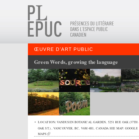
ŒUVRE D'ART PUBLIC
Green Words, growing the language
LOCATION:
VANDUSEN BOTANICAL GARDEN,
5251 RUE OAK (37TH
OAK ST.)
,
VANCOUVER
,
BC
,
V6M 4H1
,
CANADA
SEE MAP:
GOOGLE
MAPS