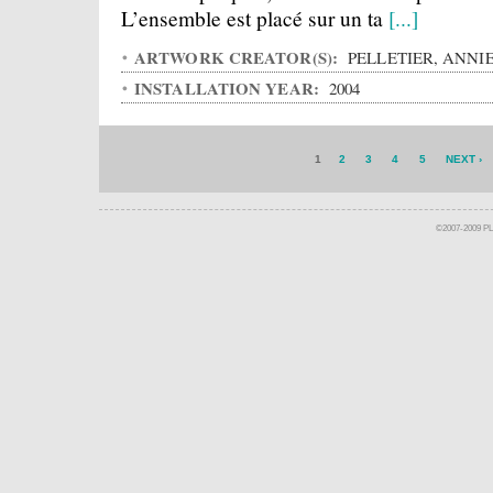
L’ensemble est placé sur un ta
[...]
ARTWORK CREATOR(S):
PELLETIER, ANNI
INSTALLATION YEAR:
2004
1
2
3
4
5
NEXT ›
©2007-2009 