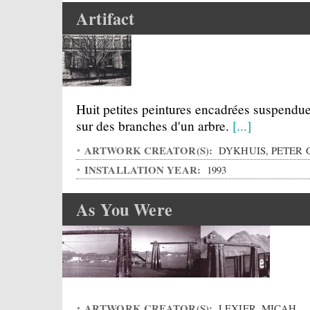
Artifact
Huit petites peintures encadrées suspendu
sur des branches d'un arbre.
[...]
ARTWORK CREATOR(S):
DYKHUIS, PETER 
INSTALLATION YEAR:
1993
As You Were
ARTWORK CREATOR(S):
LEXIER, MICAH