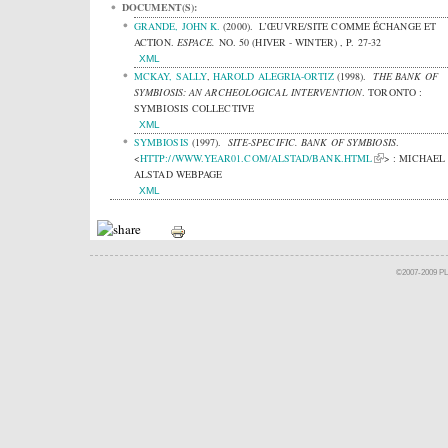
DOCUMENT(S):
GRANDE, JOHN K.
(2000).
L’ŒUVRE/SITE COMME ÉCHANGE ET
ACTION.
ESPACE.
NO. 50 (HIVER - WINTER) , P. 27-32
XML
MCKAY, SALLY
,
HAROLD ALEGRIA-ORTIZ
(1998).
THE BANK OF
SYMBIOSIS: AN ARCHEOLOGICAL INTERVENTION
.
TORONTO :
SYMBIOSIS COLLECTIVE
XML
SYMBIOSIS
(1997).
SITE-SPECIFIC. BANK OF SYMBIOSIS
.
<
HTTP://WWW.YEAR01.COM/ALSTAD/BANK.HTML
> : MICHAEL
ALSTAD WEBPAGE
XML
©2007-2009 