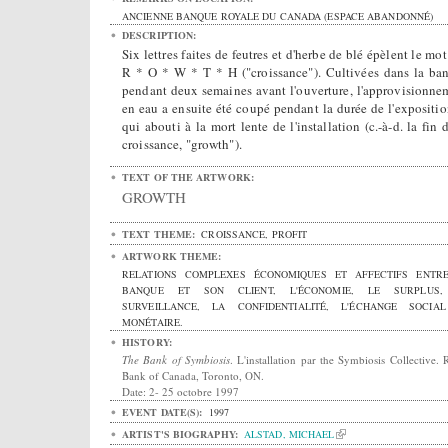
ANCIENNE BANQUE ROYALE DU CANADA (ESPACE ABANDONNÉ)
DESCRIPTION:
Six lettres faites de feutres et d'herbe de blé épèlent le mo
R * O * W * T * H ("croissance"). Cultivées dans la ba
pendant deux semaines avant l'ouverture, l'approvisionne
en eau a ensuite été coupé pendant la durée de l'expositio
qui abouti à la mort lente de l'installation (c.-à-d. la fin 
croissance, "growth").
TEXT OF THE ARTWORK:
GROWTH
TEXT THEME:
CROISSANCE, PROFIT
ARTWORK THEME:
RELATIONS COMPLEXES ÉCONOMIQUES ET AFFECTIFS ENTR
BANQUE ET SON CLIENT, L'ÉCONOMIE, LE SURPLUS
SURVEILLANCE, LA CONFIDENTIALITÉ, L'ÉCHANGE SOCIA
MONÉTAIRE.
HISTORY:
The Bank of Symbiosis
. L'installation par the Symbiosis Collective. 
Bank of Canada, Toronto, ON.
Date: 2- 25 octobre 1997
EVENT DATE(S):
1997
ARTIST'S BIOGRAPHY:
ALSTAD, MICHAEL