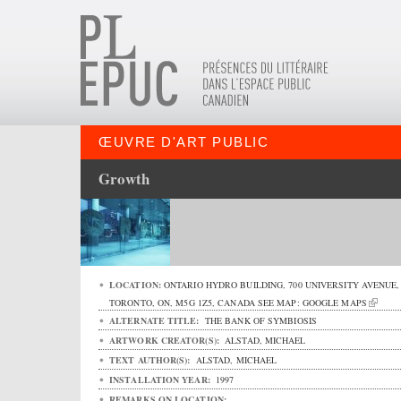
ŒUVRE D'ART PUBLIC
Growth
LOCATION:
ONTARIO HYDRO BUILDING,
700 UNIVERSITY AVENUE
,
TORONTO
,
ON
,
M5G 1Z5
,
CANADA
SEE MAP:
GOOGLE MAPS
ALTERNATE TITLE:
THE BANK OF SYMBIOSIS
ARTWORK CREATOR(S):
ALSTAD, MICHAEL
TEXT AUTHOR(S):
ALSTAD, MICHAEL
INSTALLATION YEAR:
1997
REMARKS ON LOCATION: