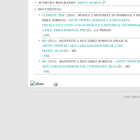
AUTHOR'S BIOGRAPHY:
REFUS GLOBAL
DOCUMENT(S):
CLÉMENT, ÉRIC
(2010).
MURALE À MONTRÉAL EN HOMMAGE À PA
ÉMILE BORDUAS
.
<
HTTP://WWW.LAPRESSE.CA/ARTS/ARTS-
VISUELS/201011/25/01-4346349-MURALE-A-MONTREAL-EN-HOMMA
A-PAUL-EMILE-BORDUAS.PHP
> : LA PRESSE
XML
MU
(2011).
MANIFESTE À PAUL-ÉMILE BORDUAS (PHASE II)
.
<
HTTP://WWW.MU-ART.CA/REALISATION/DETAIL.CFM?
PROJET_ID=49
> : MU
XML
MU
(2010).
MANIFESTE À PAUL-ÉMILE BORDUAS
.
<
HTTP://WWW.M
ART.CA/REALISATION/DETAIL.CFM?PROJET_ID=44
> : MU
XML
©2007-2009 