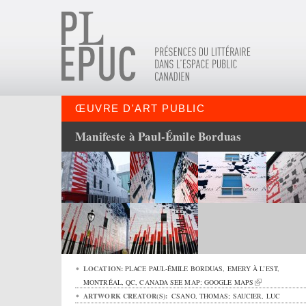
ŒUVRE D'ART PUBLIC
Manifeste à Paul-Émile Borduas
LOCATION:
PLACE PAUL-ÉMILE BORDUAS,
EMERY À L’EST
,
MONTRÉAL
,
QC
,
CANADA
SEE MAP:
GOOGLE MAPS
ARTWORK CREATOR(S):
CSANO, THOMAS; SAUCIER, LUC