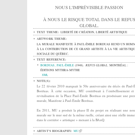
NOUS L'IMPRÉVISIBLE PASSION
À NOUS LE RISQUE TOTAL DANS LE REFU
GLOBAL.
TEXT THEME:
LIBERTÉ DE CRÉATION, LIBERTÉ ARTISTIQUE
ARTWORK THEME:
LA MURALE MANIFESTE À PAUL-ÉMILE BORDUAS REND UN HOM
À LA CONTRIBUTION DE CE GRAND ARTISTE À LA VIE ARTISTIQU
SOCIALE DU QUÉBEC.
TEXT REFERENCE:
BORDUAS, PAUL-ÉMILE
(1948).
REFUS GLOBAL
.
MONTRÉAL :
ÉDITIONS MYTHRA-MYTHE
XML
NOTE(S):
Le 22 février 2010 marquait le 50e anniversaire du décès de Paul-
Borduas. À cette occasion, MU contribuait à l’embellissement et
revitalisation de la Place Paul-Émile Borduas en produisant une pre
murale, Manifeste à Paul-Émile Borduas.
En 2011, MU a produit la phase II du projet en réalisant une nou
murale sur le mur sud de la même ruelle, créant ainsi une réelle imme
dans le corridor « artistique » menant à la BAnQ.
ARTIST'S BIOGRAPHY:
MU