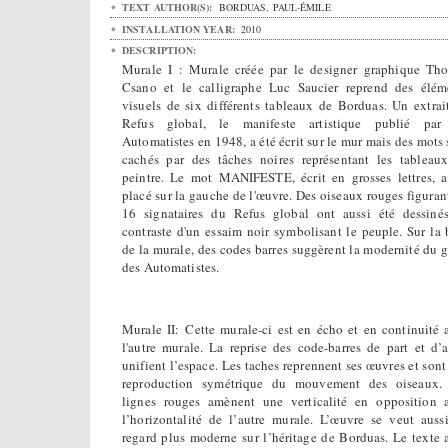
TEXT AUTHOR(S):
BORDUAS, PAUL-ÉMILE
INSTALLATION YEAR:
2010
DESCRIPTION:
Murale I : Murale créée par le designer graphique Th
Csano et le calligraphe Luc Saucier reprend des élém
visuels de six différents tableaux de Borduas. Un extrai
Refus global, le manifeste artistique publié par
Automatistes en 1948, a été écrit sur le mur mais des mots 
cachés par des tâches noires représentant les tableau
peintre. Le mot MANIFESTE, écrit en grosses lettres, a
placé sur la gauche de l'œuvre. Des oiseaux rouges figurant
16 signataires du Refus global ont aussi été dessiné
contraste d'un essaim noir symbolisant le peuple. Sur la 
de la murale, des codes barres suggèrent la modernité du g
des Automatistes.
Murale II: Cette murale-ci est en écho et en continuité 
l'autre murale. La reprise des code-barres de part et d’a
unifient l’espace. Les taches reprennent ses œuvres et sont
reproduction symétrique du mouvement des oiseaux.
lignes rouges amènent une verticalité en opposition 
l’horizontalité de l’autre murale. L’œuvre se veut auss
regard plus moderne sur l’héritage de Borduas. Le texte 