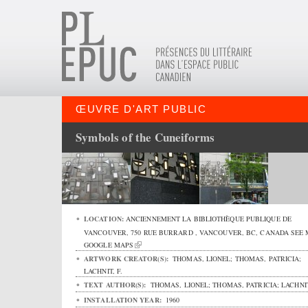
ŒUVRE D'ART PUBLIC
Symbols of the Cuneiforms
LOCATION:
ANCIENNEMENT LA BIBLIOTHÈQUE PUBLIQUE DE
VANCOUVER,
750 RUE BURRARD
,
VANCOUVER
,
BC
,
CANADA
SEE 
GOOGLE MAPS
ARTWORK CREATOR(S):
THOMAS, LIONEL; THOMAS, PATRICIA;
LACHNIT, F.
TEXT AUTHOR(S):
THOMAS, LIONEL; THOMAS, PATRICIA; LACHNIT
INSTALLATION YEAR:
1960