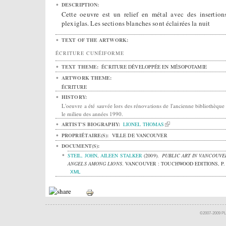
DESCRIPTION:
Cette oeuvre est un relief en métal avec des insertion
plexiglas. Les sections blanches sont éclairées la nuit
TEXT OF THE ARTWORK:
ÉCRITURE CUNÉIFORME
TEXT THEME:
ÉCRITURE DÉVELOPPÉE EN MÉSOPOTAMIE
ARTWORK THEME:
ÉCRITURE
HISTORY:
L'oeuvre a été sauvée lors des rénovations de l'ancienne bibliothèque
le milieu des années 1990.
ARTIST'S BIOGRAPHY:
LIONEL THOMAS
PROPRIÉTAIRE(S):
VILLE DE VANCOUVER
DOCUMENT(S):
STEIL, JOHN
,
AILEEN STALKER
(2009).
PUBLIC ART IN VANCOUVE
ANGELS AMONG LIONS
.
VANCOUVER : TOUCHWOOD EDITIONS, P. 
XML
©2007-2009 