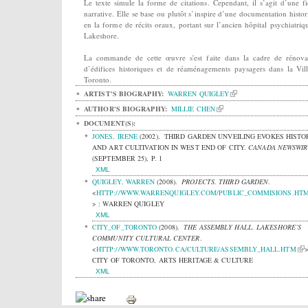
Le texte simule la forme de citations. Cependant, il s’agit d’une fi
narrative. Elle se base ou plutôt s’inspire d’une documentation histor
en la forme de récits oraux, portant sur l’ancien hôpital psychiatriq
Lakeshore.
La commande de cette œuvre s'est faite dans la cadre de rénova
d’édifices historiques et de réaménagements paysagers dans la Vil
Toronto.
ARTIST'S BIOGRAPHY:
WARREN QUIGLEY
AUTHOR'S BIOGRAPHY:
MILLIE CHEN
DOCUMENT(S):
JONES, IRENE
(2002).
THIRD GARDEN UNVEILING EVOKES HISTO
AND ART CULTIVATION IN WEST END OF CITY.
CANADA NEWSWIR
(SEPTEMBER 25), P. 1
XML
QUIGLEY, WARREN
(2008).
PROJECTS. THIRD GARDEN
.
<
HTTP://WWW.WARRENQUIGLEY.COM/PUBLIC_COMMISIONS.HT
> : WARREN QUIGLEY
XML
CITY_OF_TORONTO
(2008).
THE ASSEMBLY HALL. LAKESHORE’S
COMMUNITY CULTURAL CENTER
.
<
HTTP://WWW.TORONTO.CA/CULTURE/ASSEMBLY_HALL.HTM
>
CITY OF TORONTO, ARTS HERITAGE & CULTURE
XML