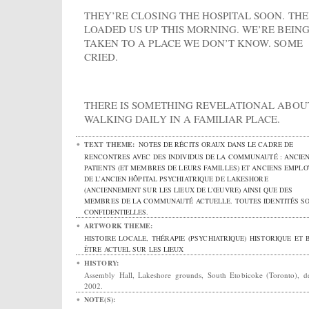
THEY’RE CLOSING THE HOSPITAL SOON. TH
LOADED US UP THIS MORNING. WE’RE BEIN
TAKEN TO A PLACE WE DON’T KNOW. SOME
CRIED.
THERE IS SOMETHING REVELATIONAL ABOU
WALKING DAILY IN A FAMILIAR PLACE.
TEXT THEME:
NOTES DE RÉCITS ORAUX DANS LE CADRE DE
RENCONTRES AVEC DES INDIVIDUS DE LA COMMUNAUTÉ : ANCIE
PATIENTS (ET MEMBRES DE LEURS FAMILLES) ET ANCIENS EMPLO
DE L’ANCIEN HÔPITAL PSYCHIATRIQUE DE LAKESHORE
(ANCIENNEMENT SUR LES LIEUX DE L’ŒUVRE) AINSI QUE DES
MEMBRES DE LA COMMUNAUTÉ ACTUELLE. TOUTES IDENTITÉS S
CONFIDENTIELLES.
ARTWORK THEME:
HISTOIRE LOCALE, THÉRAPIE (PSYCHIATRIQUE) HISTORIQUE ET B
ÊTRE ACTUEL SUR LES LIEUX
HISTORY:
Assembly Hall, Lakeshore grounds, South Etobicoke (Toronto), d
2002.
NOTE(S):