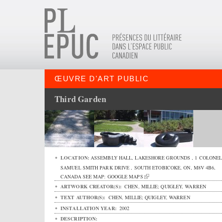
ŒUVRE D'ART PUBLIC
Third Garden
LOCATION:
ASSEMBLY HALL, LAKESHORE GROUNDS ,
1 COLONE
SAMUEL SMITH PARK DRIVE
,
SOUTH ETOBICOKE
,
ON
,
M8V 4B6
,
CANADA
SEE MAP:
GOOGLE MAPS
ARTWORK CREATOR(S):
CHEN, MILLIE; QUIGLEY, WARREN
TEXT AUTHOR(S):
CHEN, MILLIE; QUIGLEY, WARREN
INSTALLATION YEAR:
2002
DESCRIPTION: