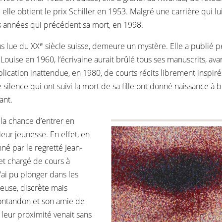
l elle obtient le prix Schiller en 1953. Malgré une carrière qui l
s années qui précédent sa mort, en 1998.
e
s lue du XX
siècle suisse, demeure un mystère. Elle a publié pe
lle Louise en 1960, l’écrivaine aurait brûlé tous ses manuscrits,
ication inattendue, en 1980, de courts récits librement inspiré
silence qui ont suivi la mort de sa fille ont donné naissance à 
ant.
 la chance d’entrer en
eur jeunesse. En effet, en
né par le regretté Jean-
 et chargé de cours à
j’ai pu plonger dans les
reuse, discrète mais
 Montandon et son amie de
leur proximité venait sans