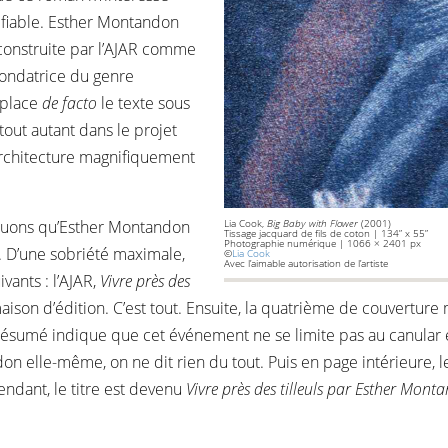
n fiable. Esther Montandon
 construite par l’AJAR comme
fondatrice du genre
 place
de facto
le texte sous
tout autant dans le projet
’architecture magnifiquement
rquons qu’Esther Montandon
Lia Cook,
Big Baby with Flower
(2001)
Tissage jacquard de fils de coton | 134” x 55”
Photographie numérique | 1066 × 2401 px
. D’une sobriété maximale,
©
Lia Cook
Avec l’aimable autorisation de l’artiste
ivants : l’AJAR,
Vivre près des
maison d’édition. C’est tout. Ensuite, la quatrième de couvertur
ésumé indique que cet événement ne se limite pas au canular extér
don elle-même, on ne dit rien du tout. Puis en page intérieure,
pendant, le titre est devenu
Vivre près des tilleuls par Esther Mont