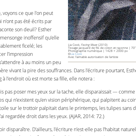
e, voyons ce que l’on peut
 n’ont pas été écrits par
raconte son deuil? Esther
 mensonge inoffensif qu’elle
rablement ficelé; les
Lia Cook,
Facing Maze
(2010)
Tissage jacquard de fils de coton et rayonne | 70
Photographie numérique | 1428 × 2000 px
cer l’impression
©
Lia Cook
Avec l'aimable autorisation de l’artiste
e s’attendre à au moins un peu
re vivant la pire des souffrances. Dans l’écriture pourtant, Esth
 à l’endroit où est morte sa fille, elle notera :
ais pas poser mes yeux sur la tache, elle disparaissait — comme le
es qui n’existent qu’en vision périphérique, qui palpitent au coi
étoile sur le trottoir palpitait dans le printemps, les tulipes sa
 l’ai regardée droit dans les yeux. (AJAR, 2014: 72.)
oir disparaître. D’ailleurs, l’écriture n’est-elle pas l’habitat nat