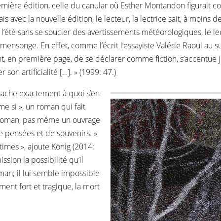
 première édition, celle du canular où Esther Montandon figurait
 avec la nouvelle édition, le lecteur, la lectrice sait, à moins 
l’été sans se soucier des avertissements météorologiques, le le
songe. En effet, comme l’écrit l’essayiste Valérie Raoul au suje
nt, en première page, de se déclarer comme fiction, s’accentue j
son artificialité […]. » (1999: 47.)
e sache exactement à quoi s’en
me si », un roman qui fait
un roman, pas même un ouvrage
de pensées et de souvenirs. »
ntimes », ajoute König (2014:
sion la possibilité qu’il
oman; il lui semble impossible
ent fort et tragique, la mort