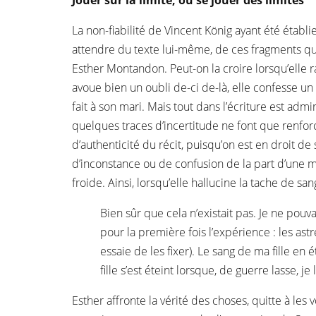
Jouer sur la limite, ou se jouer des limites
La non-fiabilité de Vincent König ayant été établi
attendre du texte lui-même, de ces fragments qui
Esther Montandon. Peut-on la croire lorsqu’elle 
avoue bien un oubli de-ci de-là, elle confesse un
fait à son mari. Mais tout dans l’écriture est admi
quelques traces d’incertitude ne font que renfor
d’authenticité du récit, puisqu’on est en droit d
d’inconstance ou de confusion de la part d’une mè
froide. Ainsi, lorsqu’elle hallucine la tache de sang
Bien sûr que cela n’existait pas. Je ne pouv
pour la première fois l’expérience : les astr
essaie de les fixer). Le sang de ma fille en 
fille s’est éteint lorsque, de guerre lasse, je
Esther affronte la vérité des choses, quitte à les v