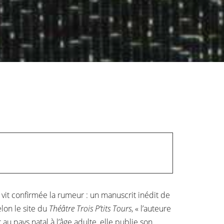
e vit confirmée la rumeur : un manuscrit inédit de
lon le site du
Théâtre Trois P’tits Tours
, « l’auteure
au pays natal à l’âge adulte, elle publie son