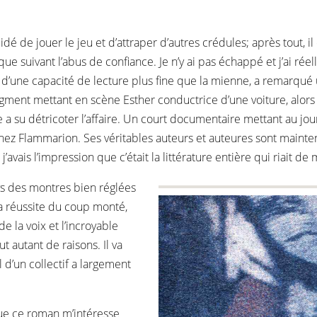
idé de jouer le jeu et d’attraper d’autres crédules; après tout, 
 suivant l’abus de confiance. Je n’y ai pas échappé et j’ai réel
e d’une capacité de lecture plus fine que la mienne, a remarqué
agment mettant en scène Esther conductrice d’une voiture, alors qu
 a su détricoter l’affaire. Un court documentaire mettant au jour
ez Flammarion. Ses véritables auteurs et auteures sont maintenan
’avais l’impression que c’était la littérature entière qui riait de 
ays des montres bien réglées
la réussite du coup monté,
e la voix et l’incroyable
 autant de raisons. Il va
l d’un collectif a largement
que ce roman m’intéresse