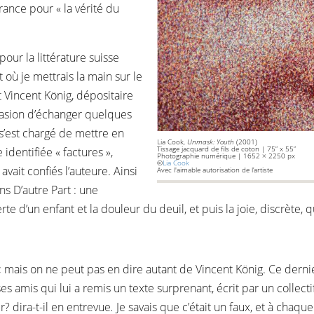
ance pour « la vérité du
ur la littérature suisse
où je mettrais la main sur le
Vincent König, dépositaire
ccasion d’échanger quelques
 s’est chargé de mettre en
Lia Cook,
Unmask: Youth
(2001)
Tissage jacquard de fils de coton | 75” x 55”
dentifiée « factures »,
Photographie numérique | 1652 × 2250 px
©
Lia Cook
vait confiés l’auteure. Ainsi
Avec l'aimable autorisation de l’artiste
ns D’autre Part : une
rte d’un enfant et la douleur du deuil, et puis la joie, discrète,
i; mais on ne peut pas en dire autant de Vincent König. Ce dernie
es amis qui lui a remis un texte surprenant, écrit par un collecti
? dira-t-il en entrevue
.
Je savais que c’était un faux, et à chaque 