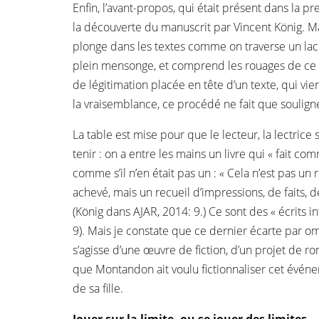
Enfin, l’avant-propos, qui était présent dans la
la découverte du manuscrit par Vincent König. Mais
plonge dans les textes comme on traverse un lac 
plein mensonge, et comprend les rouages de ce men
de légitimation placée en tête d’un texte, qui vie
la vraisemblance, ce procédé ne fait que souligner 
La table est mise pour que le lecteur, la lectric
tenir : on a entre les mains un livre qui « fait com
comme s’il n’en était pas un : « Cela n’est pas 
achevé, mais un recueil d’impressions, de faits, 
(König dans AJAR, 2014: 9.) Ce sont des « écrits i
9). Mais je constate que ce dernier écarte par omis
s’agisse d’une œuvre de fiction, d’un projet de r
que Montandon ait voulu fictionnaliser cet événem
de sa fille.