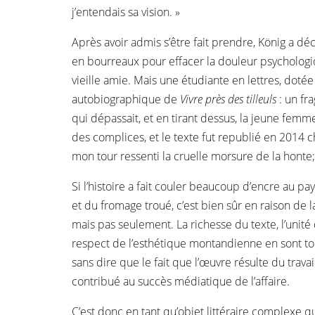
j’entendais sa vision. »
Après avoir admis s’être fait prendre, König a déc
en bourreaux pour effacer la douleur psychologique
vieille amie. Mais une étudiante en lettres, doté
autobiographique de
Vivre près des tilleuls
: un fr
qui dépassait, et en tirant dessus, la jeune femme
des complices, et le texte fut republié en 2014 ch
mon tour ressenti la cruelle morsure de la honte; j
Si l’histoire a fait couler beaucoup d’encre au p
et du fromage troué, c’est bien sûr en raison de 
mais pas seulement. La richesse du texte, l’unité d
respect de l’esthétique montandienne en sont tout
sans dire que le fait que l’œuvre résulte du travai
contribué au succès médiatique de l’affaire.
C’est donc en tant qu’objet littéraire complexe 