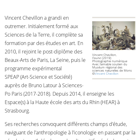
Vincent Chevillon a grandi en
outremer. Initialement formé aux
Sciences de la Terre, il complète sa
formation par des études en art. En
2010, il rejoint le post-diplôme des
Vincent Chevillon,
Faune
(2019)
Beaux-Arts de Paris, La Seine, puis le
Photographie numérique
Avec l’aimable soutien du
programme expérimental
Muséum régional des
sciences naturelles de Mons
©
Vincent Chevillon
SPEAP (Art-Science et Société)
auprès de Bruno Latour à Sciences-
Po Paris (2017-2018). Depuis 2014, il enseigne les
Espace(s) à la Haute école des arts du Rhin (HEAR) à
Strasbourg.
Ses recherches convoquent différents champs d’étude,
naviguant de l’anthropologie à l’iconologie en passant par la