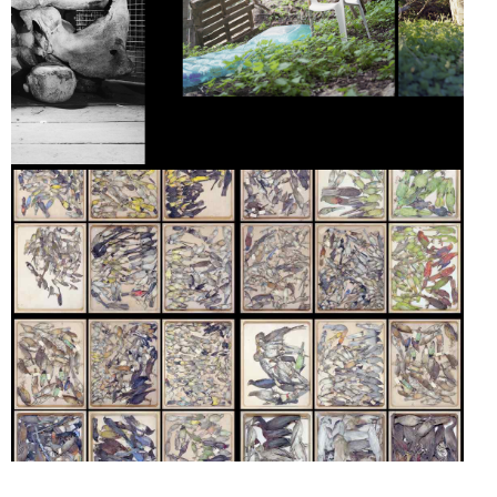
SIC TRANSIT
GLORIA MUNDI
LISIÈRES
DEAD STAR
LISIÈRES