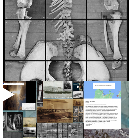
ORION
AVEUGLE
LISIÈRES
LE SILENCE D’UN
MONDE
ARCHIPELS.ORG