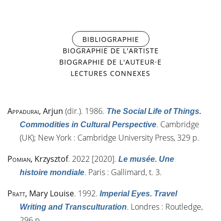
BIBLIOGRAPHIE
(ONGLET ACTIF)
BIOGRAPHIE DE L'ARTISTE
BIOGRAPHIE DE L'AUTEUR·E
LECTURES CONNEXES
Appadurai
, Arjun
(dir.). 1986.
The Social Life of Things.
. Cambridge
Commodities in Cultural Perspective
(UK); New York : Cambridge University Press, 329 p.
Pomian
, Krzysztof
. 2022 [2020].
Le musée. Une
. Paris : Gallimard, t. 3.
histoire mondiale
Pratt
, Mary Louise
. 1992.
Imperial Eyes. Travel
. Londres : Routledge,
Writing and Transculturation
296 p.