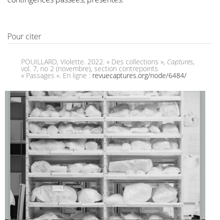
Pour citer
POUILLARD, Violette. 2022. « Des collections »,
Captures
,
vol. 7, no 2 (novembre), section contrepoints
« Passages ». En ligne :
revuecaptures.org/node/6484/
LA GRANDE
BARRIÈRE
LISIÈRES