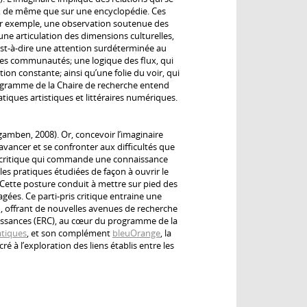
me, de même que sur une encyclopédie. Ces
Par exemple, une observation soutenue des
ne articulation des dimensions culturelles,
 c’est-à-dire une attention surdéterminée au
des communautés; une logique des flux, qui
tion constante; ainsi qu’une folie du voir, qui
ogramme de la Chaire de recherche entend
atiques artistiques et littéraires numériques.
amben, 2008). Or, concevoir l’imaginaire
avancer et se confronter aux difficultés que
re critique qui commande une connaissance
les pratiques étudiées de façon à ouvrir le
. Cette posture conduit à mettre sur pied des
gées. Ce parti-pris critique entraine une
 offrant de nouvelles avenues de recherche
aissances (ERC), au cœur du programme de la
atiques
, et son complément
bleuOrange
, la
cré à l’exploration des liens établis entre les