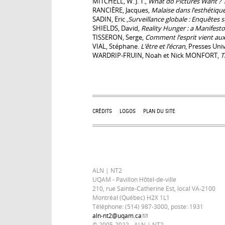
MITCHELL, W. J. T.,
What do Pictures Want ? 
RANCIÈRE, Jacques,
Malaise dans l’esthétiqu
SADIN, Eric ,
Surveillance globale : Enquêtes 
SHIELDS, David,
Reality Hunger : a Manifesto
TISSERON, Serge,
Comment l’esprit vient aux
VIAL, Stéphane.
L’être et l’écran
, Presses Uni
WARDRIP-FRUIN, Noah et Nick MONFORT,
T
CRÉDITS
LOGOS
PLAN DU SITE
ALN | NT2
UQAM - Pavillon Hôtel-de-ville
210, rue Sainte-Catherine Est, local VA-2100
Montréal (Québec) H2X 1L1
Téléphone: (514) 987-3000, poste: 1931
aln-nt2@uqam.ca
(link sends e-mail)
© 2005-2022 - ALN | NT2