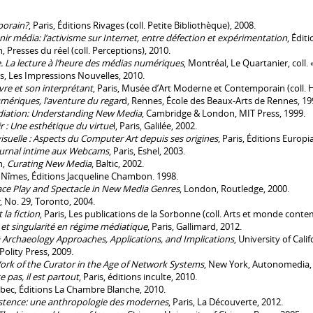
porain?
, Paris, Éditions Rivages (coll. Petite Bibliothèque), 2008.
ir média: l’activisme sur Internet, entre défection et expérimentation
, Édit
n, Presses du réel (coll. Perceptions), 2010.
e. La lecture à l’heure des médias numériques
, Montréal, Le Quartanier, coll. 
es, Les Impressions Nouvelles, 2010.
vre et son interprétant
, Paris, Musée d’Art Moderne et Contemporain (coll. His
mériques, l’aventure du regar
d, Rennes, École des Beaux-Arts de Rennes, 19
iation: Understanding New Media
, Cambridge & London, MIT Press, 1999.
ir : Une esthétique du virtue
l, Paris, Galilée, 2002.
suelle : Aspects du Computer Art depuis ses origines
, Paris, Éditions Europi
journal intime aux Webcams
, Paris, Eshel, 2003.
h,
Curating New Media
, Baltic, 2002.
, Nîmes, Éditions Jacqueline Chambon. 1998.
rface Play and Spectacle in New Media Genres
, London, Routledge, 2000.
, No. 29, Toronto, 2004.
 la fiction
, Paris, Les publications de la Sorbonne (coll. Arts et monde conte
ce et singularité en régime médiatique
, Paris, Gallimard, 2012.
 Archaeology Approaches, Applications, and Implications
, University of Cali
Polity Press, 2009.
Work of the Curator in the Age of Network Systems
, New York, Autonomedia,
 pas, il est partout
, Paris, éditions inculte, 2010.
bec, Éditions La Chambre Blanche, 2010.
istence: une anthropologie des modernes
, Paris, La Découverte, 2012.