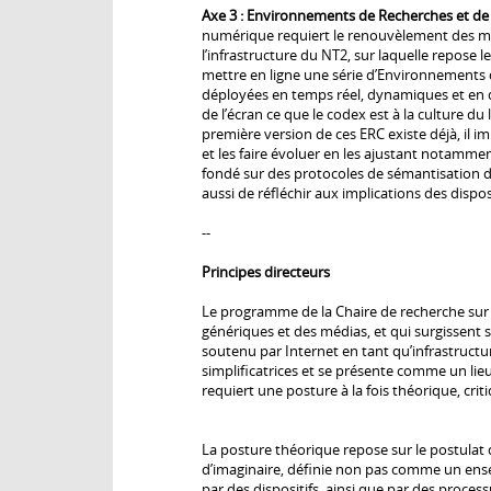
Axe 3 : Environnements de Recherches et d
numérique requiert le renouvèlement des mode
l’infrastructure du NT2, sur laquelle repose 
mettre en ligne une série d’Environnements 
déployées en temps réel, dynamiques et en dé
de l’écran ce que le codex est à la culture du
première version de ces ERC existe déjà, il 
et les faire évoluer en les ajustant notamme
fondé sur des protocoles de sémantisation de
aussi de réfléchir aux implications des dispos
--
Principes directeurs
Le programme de la Chaire de recherche sur l
génériques et des médias, et qui surgissent 
soutenu par Internet en tant qu’infrastructu
simplificatrices et se présente comme un lieu,
requiert une posture à la fois théorique, cri
La posture théorique repose sur le postulat 
d’imaginaire, définie non pas comme un ense
par des dispositifs, ainsi que par des proce