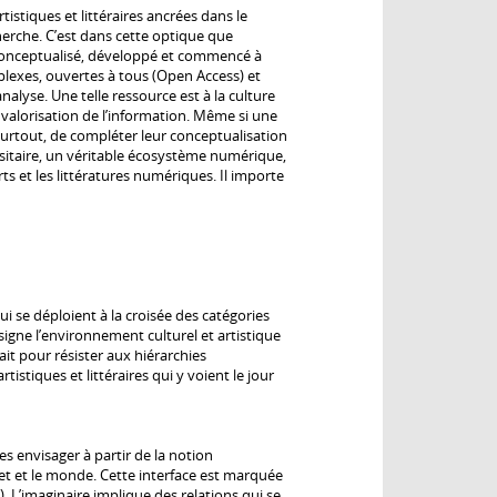
tistiques et littéraires ancrées dans le
herche. C’est dans cette optique que
 a conceptualisé, développé et commencé à
lexes, ouvertes à tous (Open Access) et
lyse. Une telle ressource est à la culture
de valorisation de l’information. Même si une
surtout, de compléter leur conceptualisation
rsitaire, un véritable écosystème numérique,
 et les littératures numériques. Il importe
i se déploient à la croisée des catégories
igne l’environnement culturel et artistique
it pour résister aux hiérarchies
istiques et littéraires qui y voient le jour
s envisager à partir de la notion
et et le monde. Cette interface est marquée
 L’imaginaire implique des relations qui se