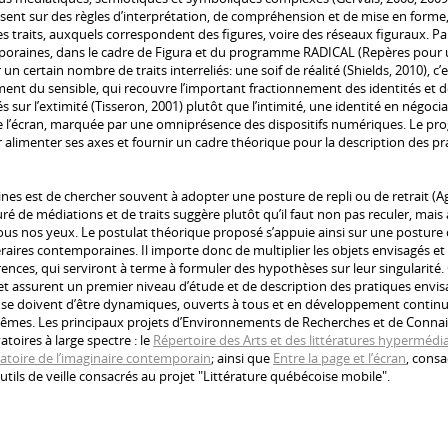
posent sur des règles d’interprétation, de compréhension et de mise en for
es traits, auxquels correspondent des figures, voire des réseaux figuraux. 
mporaines, dans le cadre de Figura et du programme RADICAL (Repères pour u
ier un certain nombre de traits interreliés: une soif de réalité (Shields, 2010),
ment du sensible, qui recouvre l’important fractionnement des identités et 
 sur l’extimité (Tisseron, 2001) plutôt que l’intimité, une identité en négocia
e l’écran, marquée par une omniprésence des dispositifs numériques. Le pr
ur alimenter ses axes et fournir un cadre théorique pour la description des pr
es est de chercher souvent à adopter une posture de repli ou de retrait (Ag
 de médiations et de traits suggère plutôt qu’il faut non pas reculer, mais 
 sous nos yeux. Le postulat théorique proposé s’appuie ainsi sur une postu
éraires contemporaines. Il importe donc de multiplier les objets envisagés et 
rences, qui serviront à terme à formuler des hypothèses sur leur singularité
 et assurent un premier niveau d’étude et de description des pratiques envisa
se doivent d’être dynamiques, ouverts à tous et en développement continu,
ux-mêmes. Les principaux projets d’Environnements de Recherches et de Conn
toires à large spectre : le
Répertoire des Arts et des littératures hypermédi
atoire de l’imaginaire contemporain
; ainsi que
Entre la page et l’écran
, consa
ils de veille consacrés au projet "Littérature québécoise mobile".