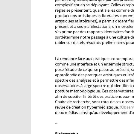
complexifient en se déployant. Celles-ci re
règles se présentent, quant à elles comme d
productions artistiques et littéraires conte
artistiques et littéraires), a permis d’identif
présent et à ses manifestations; un morcèle
s’exprime par des rapports identitaires fondés
surdétermine notre passage à une culture d
tabler sur de tels résultats préliminaires po
La tendance face aux pratiques contemporain
comme une interface et un ensemble structuré
pose l’étude de ce qui se passe au présent,
approfondie des pratiques artistiques et litt
spectre des analyses et à permettre des infé
observatoires à large spectre qui identifient
posture méthodologique. Ces observatoires 
afin de susciter l’intérêt des praticiens e
Chaire de recherche, sont tous de ces observa
revue de création hypermédiatique; l’
Observ
deux médias, ainsi qu’au développement d’out
--
Bibliographie