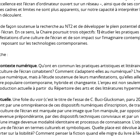
r excellence est l’écran d’ordinateur ouvert sur un réseau –, ainsi que de se
es cadres et limites ne sont plus apparents, sur notre capacité à interpréter l
n découlent.
 façon soutenue la recherche au NT2 et de développer le plein potentiel de
’écran. En ce sens, la Chaire poursuit trois objectifs:
1)
étudier les pratiques 
stations d’une culture de l’écran et de son impact sur l’imaginaire contem
es, reposant sur les technologies contemporaines.
che :
en contexte numérique.
Qu’ont en commun les pratiques artistiques et littér
t culture de l’écran cohabitent? Comment s’adaptent-elles au numérique? L’h
ique numérique, mais à l’étude soutenue de leurs manifestations, qu’elles ai
ture populaire contemporaine, hybride et changeante. L’enjeu est non seule
roduction actuelle à partir du Répertoire des arts et des littératures hyper
tuelle.
Une folie du voir (c'est le titre de l'essai de C. Buci-Glucksman, par
nt par une omniprésence de ces dispositifs numériques d’inscription, de trai
tte culture de l’écran est marquée par une image que l’on manipule, par oppos
 devenue prépondérante, par des dispositifs techniques conviviaux et par un
 d’une image devenue modalité identitaire et processus de connaissance. L’ob
ure de l’écran en termes culturels et symboliques. Quelle place est dévolue 
ter sur la lisibilité? Comment penser la fiction quand elle migre du livre à l’é