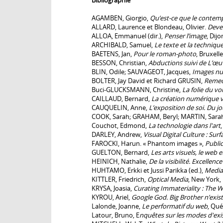
AGAMBEN, Giorgio,
Qu’est-ce que le contem
ALLARD, Laurence et Blondeau, Olivier.
Deven
ALLOA, Emmanuel (dir.),
Penser l’image
, Dijo
ARCHIBALD, Samuel,
Le texte et la techniqu
BAETENS, Jan,
Pour le roman-photo
, Bruxell
BESSON, Christian,
Abductions suivi de L’œu
BLIN, Odile; SAUVAGEOT, Jacques,
Images nu
BOLTER, Jay David et Richard GRUSIN,
Remed
Buci-GLUCKSMANN, Christine,
La folie du vo
CAILLAUD, Bernard,
La création numérique vi
CAUQUELIN, Anne,
L’exposition de soi. Du 
COOK, Sarah; GRAHAM, Beryl; MARTIN, Sara
Couchot, Edmond,
La technologie dans l'art
DARLEY, Andrew,
Visual Digital Culture : Su
FAROCKI, Harun. « Phantom images »,
Public
GUELTON, Bernard,
Les arts visuels, le web et
HEINICH, Nathalie,
De la visibilité. Excellen
HUHTAMO, Erkki et Jussi Parikka (ed.),
Media
KITTLER, Friedrich,
Optical Media
, New York, 
KRYSA, Joasia,
Curating Immateriality : The 
KYROU, Ariel,
Google God. Big Brother n’existe
Lalonde, Joanne,
Le performatif du web
, Qué
Latour, Bruno, E
nquêtes sur les modes d'ex