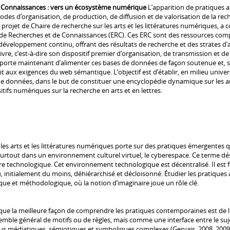
e Connaissances : vers un écosystème numérique
L’apparition de pratiques ar
s d’organisation, de production, de diffusion et de valorisation de la rec
le projet de Chaire de recherche sur les arts et les littératures numériques,
de Recherches et de Connaissances (ERC). Ces ERC sont des ressources comp
veloppement continu, offrant des résultats de recherche et des strates d’ana
 livre, c’est-à-dire son dispositif premier d’organisation, de transmission et 
importe maintenant d’alimenter ces bases de données de façon soutenue et, 
nt aux exigences du web sémantique. L’objectif est d’établir, en milieu unive
 données, dans le but de constituer une encyclopédie dynamique sur les arts
itifs numériques sur la recherche en arts et en lettres.
es arts et les littératures numériques porte sur des pratiques émergentes qu
surtout dans un environnement culturel virtuel, le cyberespace. Ce terme dés
re technologique. Cet environnement technologique est décentralisé. Il est fa
 initialement du moins, déhiérarchisé et décloisonné. Étudier les pratiques art
tique et méthodologique, où la notion d’imaginaire joue un rôle clé.
que la meilleure façon de comprendre les pratiques contemporaines est de le
mble général de motifs ou de règles, mais comme une interface entre le suj
ssus médiatiques, sémiotiques et symboliques complexes (Gervais, 2008, 2009).