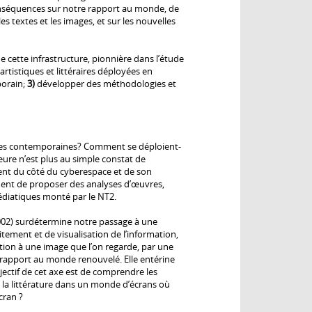
s conséquences sur notre rapport au monde, de
es textes et les images, et sur les nouvelles
 cette infrastructure, pionnière dans l’étude
artistiques et littéraires déployées en
porain;
3)
développer des méthodologies et
aires contemporaines? Comment se déploient-
eure n’est plus au simple constat de
llent du côté du cyberespace et de son
ment de proposer des analyses d’œuvres,
médiatiques monté par le NT2.
u 2002) surdétermine notre passage à une
tement et de visualisation de l’information,
ition à une image que l’on regarde, par une
 rapport au monde renouvelé. Elle entérine
jectif de cet axe est de comprendre les
à la littérature dans un monde d’écrans où
cran ?