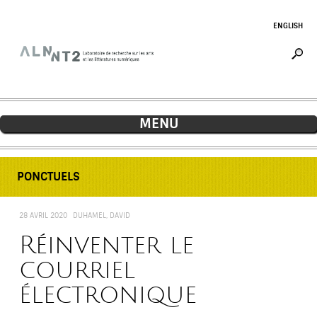
Jump to navigation
ENGLISH
MENU
PONCTUELS
28 AVRIL 2020
DUHAMEL, DAVID
Réinventer le
courriel
électronique