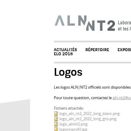
ACTUALITÉS
RÉPERTOIRE
EXPOS
ELO 2018
Logos
Les logos ALN|NT2 officiels sont disponibles
Pour toute question, contactez le
aln-nt2@u
Fichiers attachés:
logo_aln_nt2_2022_long_blanc.png
logo_aln_nt2_2022_long_gris.png
logo_alnnt2.png
logonnprofil.jpg