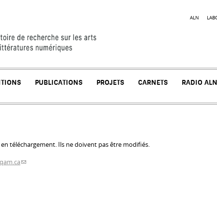
Jump to navigation
ALN
LAB
ITIONS
PUBLICATIONS
PROJETS
CARNETS
RADIO AL
 en téléchargement. Ils ne doivent pas être modifiés.
qam.ca
(link sends e-mail)