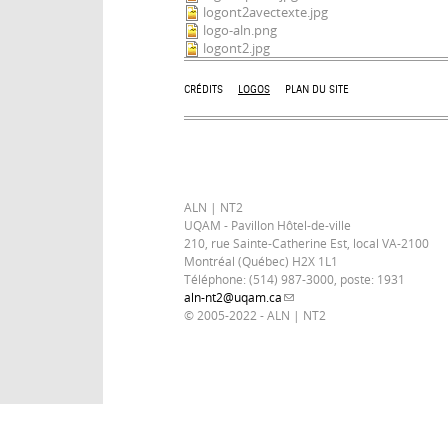
logont2avectexte.jpg
logo-aln.png
logont2.jpg
CRÉDITS
LOGOS
PLAN DU SITE
ALN | NT2
UQAM - Pavillon Hôtel-de-ville
210, rue Sainte-Catherine Est, local VA-2100
Montréal (Québec) H2X 1L1
Téléphone: (514) 987-3000, poste: 1931
aln-nt2@uqam.ca
(link sends e-mail)
© 2005-2022 - ALN | NT2