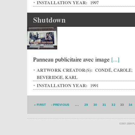
INSTALLATION YEAR:
1997
Shutdown
Panneau publicitaire avec image
[...]
ARTWORK CREATOR(S):
CONDÉ, CAROLE;
BEVERIDGE, KARL
INSTALLATION YEAR:
1991
…
« FIRST
‹ PREVIOUS
29
30
31
32
33
34
©2007-2009 