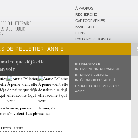
À PROPOS
RECHERCHE
CARTOGRAPHIES
BABILLARD
LIENS
POUR NOUS JOINDRE
S DE PELLETIER, ANNIE
 naître que déjà elle
INSTALLATION ET
en voir
INTERVENTION
,
PERMANENT
,
INTÉRIEUR
,
CULTURE
,
INTÉGRATION DES ARTS À
L'ARCHITECTURE
,
ALÉATOIRE
,
ACIER
s à la main, parcourent le mur, s'y
t et s'envolent. Les phrases se
LETIER, ANNIE