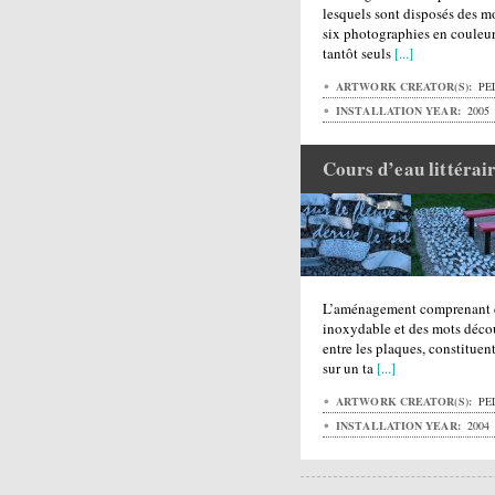
lesquels sont disposés des m
six photographies en couleurs
tantôt seuls
[...]
ARTWORK CREATOR(S):
PEL
INSTALLATION YEAR:
2005
Cours d’eau littérai
L’aménagement comprenant de
inoxydable et des mots décou
entre les plaques, constituen
sur un ta
[...]
ARTWORK CREATOR(S):
PEL
INSTALLATION YEAR:
2004