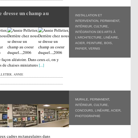
se dresse un champ au
INSTALLATION ET
INTERVENTION
,
PERMANENT
,
INTÉRIEUR
,
CULTURE
,
INTÉGRATION DES ARTS À
L'ARCHITECTURE
,
LINÉAIRE
,
ACIER
,
PEINTURE
,
BOIS
,
PAPIER
,
VERNIS
façon aléatoire. Dans ceux-ci, on y
es de chaises miniatures
[...]
LETIER, ANNIE
MURALE
,
PERMANENT
,
INTÉRIEUR
,
CULTURE
,
CONCOURS
,
LINÉAIRE
,
ACIER
,
PHOTOGRAPHIE
x cadres rectangulaires dans