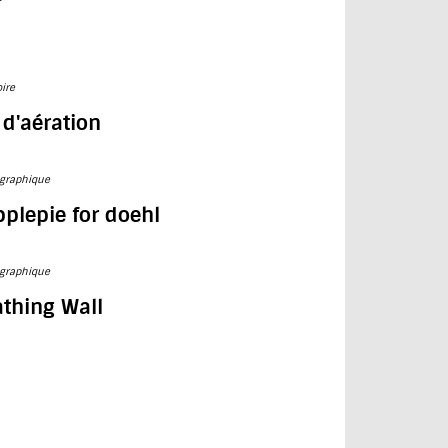
oire
 d'aération
ographique
plepie for doehl
ographique
athing Wall