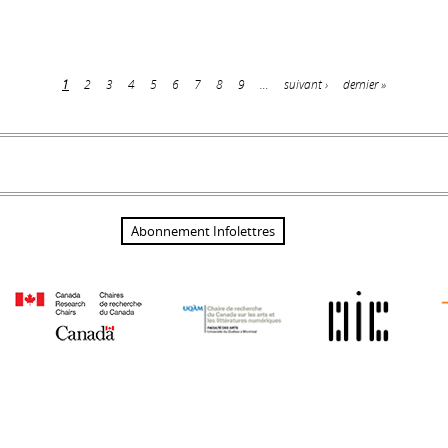
1
2
3
4
5
6
7
8
9
…
suivant ›
dernier »
Abonnement Infolettres