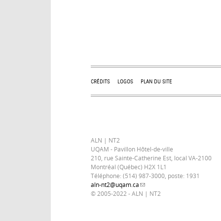
Pages
CRÉDITS
LOGOS
PLAN DU SITE
ALN | NT2
UQAM - Pavillon Hôtel-de-ville
210, rue Sainte-Catherine Est, local VA-2100
Montréal (Québec) H2X 1L1
Téléphone: (514) 987-3000, poste: 1931
aln-nt2@uqam.ca
(link sends e-mail)
© 2005-2022 - ALN | NT2