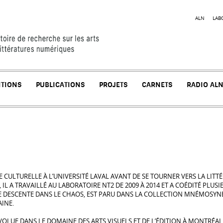
Jump to navigation
ALN
LAB
ITIONS
PUBLICATIONS
PROJETS
CARNETS
RADIO AL
 CULTURELLE À L’UNIVERSITÉ LAVAL AVANT DE SE TOURNER VERS LA LITT
 IL A TRAVAILLÉ AU LABORATOIRE NT2 DE 2009 À 2014 ET A COÉDITÉ PLU
UNE DESCENTE DANS LE CHAOS, EST PARU DANS LA COLLECTION MNÉMOSYNE
INE.
OLUE DANS LE DOMAINE DES ARTS VISUELS ET DE L’ÉDITION À MONTRÉAL