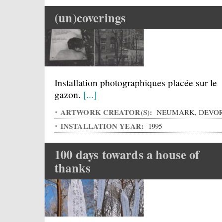
(un)coverings
Installation photographiques placée sur le
gazon.
[...]
ARTWORK CREATOR(S):
NEUMARK, DEVO
INSTALLATION YEAR:
1995
100 days towards a house of
thanks