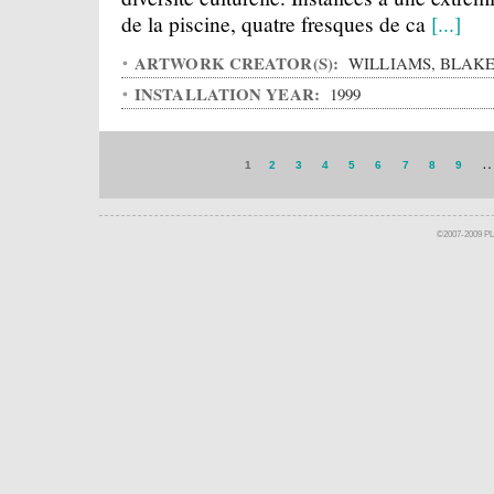
de la piscine, quatre fresques de ca
[...]
ARTWORK CREATOR(S):
WILLIAMS, BLAK
INSTALLATION YEAR:
1999
1
2
3
4
5
6
7
8
9
©2007-2009 