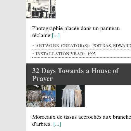
Photographie placée dans un panneau-
réclame
[...]
ARTWORK CREATOR(S):
POITRAS, EDWAR
INSTALLATION YEAR:
1993
32 Days Towards a House of
Prayer
Morceaux de tissus accrochés aux branch
d'arbres.
[...]