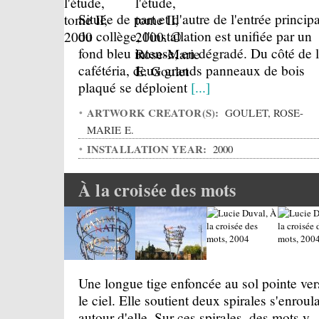
Située de part et d'autre de l'entrée princip
du collège, l'installation est unifiée par un
fond bleu intense, en dégradé. Du côté de 
cafétéria, deux grands panneaux de bois
plaqué se déploient
[...]
ARTWORK CREATOR(S):
GOULET, ROSE-
MARIE E.
INSTALLATION YEAR:
2000
À la croisée des mots
Une longue tige enfoncée au sol pointe ver
le ciel. Elle soutient deux spirales s'enroul
autour d'elle. Sur ces spirales, des mots y