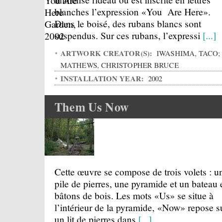
blanches l’expression «You Are Here».
Dans le boisé, des rubans blancs sont
suspendus. Sur ces rubans, l’expressi
[...]
ARTWORK CREATOR(S):
IWASHIMA, TACO;
MATHEWS, CHRISTOPHER BRUCE
INSTALLATION YEAR:
2002
Them Us Now
Cette œuvre se compose de trois volets : u
pile de pierres, une pyramide et un bateau 
bâtons de bois. Les mots «Us» se situe à
l’intérieur de la pyramide, «Now» repose s
un lit de pierres dans
[...]