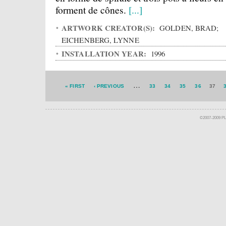
forment de cônes.
[...]
ARTWORK CREATOR(S):
GOLDEN, BRAD;
EICHENBERG, LYNNE
INSTALLATION YEAR:
1996
…
« FIRST
‹ PREVIOUS
33
34
35
36
37
©2007-2009 