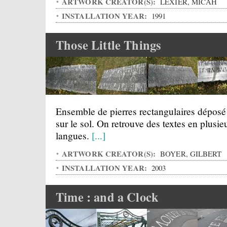
ARTWORK CREATOR(S):
LEXIER, MICAH
INSTALLATION YEAR:
1991
Those Little Things
Ensemble de pierres rectangulaires déposé
sur le sol. On retrouve des textes en plusie
langues.
[...]
ARTWORK CREATOR(S):
BOYER, GILBERT
INSTALLATION YEAR:
2003
Time : and a Clock