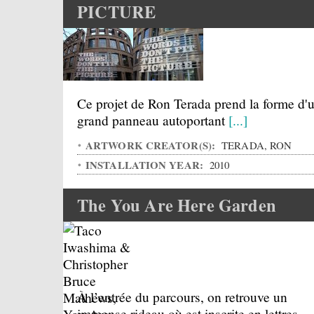
PICTURE
Ce projet de Ron Terada prend la forme d'
grand panneau autoportant
[...]
ARTWORK CREATOR(S):
TERADA, RON
INSTALLATION YEAR:
2010
The You Are Here Garden
À l’entrée du parcours, on retrouve un
immense rideau où est inscrite en lettres