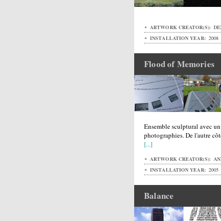
ARTWORK CREATOR(S):
DE
INSTALLATION YEAR:
2008
Flood of Memories
Ensemble sculptural avec un 
photographies. De l'autre côt
[...]
ARTWORK CREATOR(S):
ANH
INSTALLATION YEAR:
2005
Balance