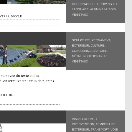
GREEN WORDS : GROWING THE
LANGUAGE
,
ALUMINIUM
,
BOIS
,
VÉGÉTAUX
XTRAS, NICOLE
SCULPTURE
,
PERMANENT
,
EXTÉRIEUR
,
CULTURE
,
CONCOURS
,
ALÉATOIRE
,
MÉTAL
,
PHOTOGRAPHIE
,
VÉGÉTAUX
mur avec du texte et des
é, on retrouve un jardin de plantes.
OLT, JILL
INSTALLATION ET
INTERVENTION
,
TEMPORAIRE
,
EXTÉRIEUR
,
TRANSPORT
,
VOIE