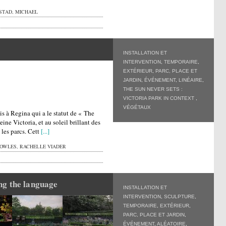
STAD, MICHAEL
INSTALLATION ET
INTERVENTION
,
TEMPORAIRE
,
EXTÉRIEUR
,
PARC, PLACE ET
JARDIN
,
ÉVÉNEMENT
,
LINÉAIRE
,
THE SUN NEVER SETS :
VICTORIA PARK IN CONTEXT
,
VÉGÉTAUX
ois à Regina qui a le statut de « The
ine Victoria, et au soleil brillant des
t les parcs. Cett
[...]
OWLES, RACHELLE VIADER
g the language
INSTALLATION ET
INTERVENTION
,
SCULPTURE
,
TEMPORAIRE
,
EXTÉRIEUR
,
PARC, PLACE ET JARDIN
,
ÉVÉNEMENT
,
ALÉATOIRE
,