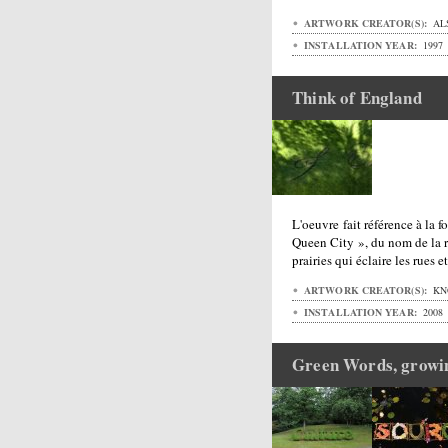
ARTWORK CREATOR(S):
AL
INSTALLATION YEAR:
1997
Think of England
L'oeuvre fait référence à la f
Queen City », du nom de la re
prairies qui éclaire les rues e
ARTWORK CREATOR(S):
KN
INSTALLATION YEAR:
2008
Green Words, growin