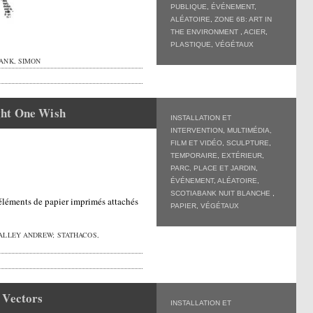
PUBLIQUE
,
ÉVÉNEMENT
,
ALÉATOIRE
,
ZONE 6B: ART IN
THE ENVIRONMENT
,
ACIER
,
PLASTIQUE
,
VÉGÉTAUX
ANK, SIMON
ht One Wish
INSTALLATION ET
INTERVENTION
,
MULTIMÉDIA,
FILM ET VIDÉO
,
SCULPTURE
,
TEMPORAIRE
,
EXTÉRIEUR
,
PARC, PLACE ET JARDIN
,
ÉVÉNEMENT
,
ALÉATOIRE
,
SCOTIABANK NUIT BLANCHE
,
 éléments de papier imprimés attachés
PAPIER
,
VÉGÉTAUX
ALLEY ANDREW; STATHACOS,
 Vectors
INSTALLATION ET