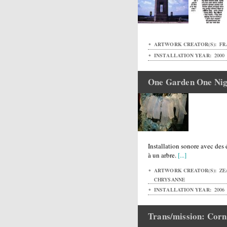
ARTWORK CREATOR(S):
FR
INSTALLATION YEAR:
2000
One Garden One Nig
Installation sonore avec des
à un arbre.
[...]
ARTWORK CREATOR(S):
ZE
CHRYSANNE
INSTALLATION YEAR:
2006
Trans/mission: Corn