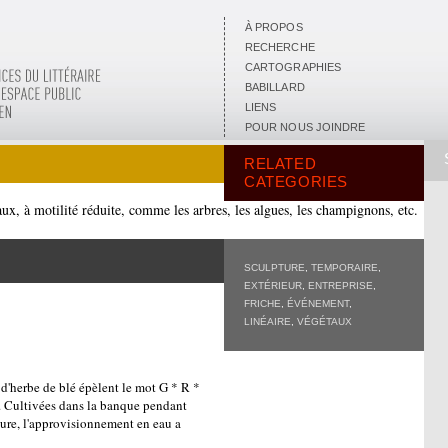
À PROPOS
RECHERCHE
CARTOGRAPHIES
BABILLARD
LIENS
POUR NOUS JOINDRE
RELATED
CATEGORIES
aux, à motilité réduite, comme les arbres, les algues, les champignons, etc.
SCULPTURE
,
TEMPORAIRE
,
EXTÉRIEUR
,
ENTREPRISE
,
FRICHE
,
ÉVÉNEMENT
,
LINÉAIRE
,
VÉGÉTAUX
et d'herbe de blé épèlent le mot G * R *
. Cultivées dans la banque pendant
ure, l'approvisionnement en eau a