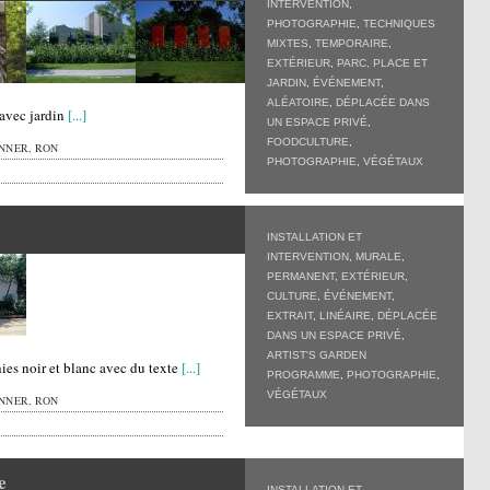
INTERVENTION
,
PHOTOGRAPHIE
,
TECHNIQUES
MIXTES
,
TEMPORAIRE
,
EXTÉRIEUR
,
PARC, PLACE ET
JARDIN
,
ÉVÉNEMENT
,
ALÉATOIRE
,
DÉPLACÉE DANS
 avec jardin
[...]
UN ESPACE PRIVÉ
,
FOODCULTURE
,
NNER, RON
PHOTOGRAPHIE
,
VÉGÉTAUX
INSTALLATION ET
INTERVENTION
,
MURALE
,
PERMANENT
,
EXTÉRIEUR
,
CULTURE
,
ÉVÉNEMENT
,
EXTRAIT
,
LINÉAIRE
,
DÉPLACÉE
DANS UN ESPACE PRIVÉ
,
ARTIST'S GARDEN
hies noir et blanc avec du texte
[...]
PROGRAMME
,
PHOTOGRAPHIE
,
VÉGÉTAUX
NNER, RON
e
INSTALLATION ET