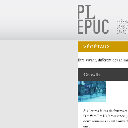
VÉGÉTAUX
Être vivant, différent des anim
Growth
Six lettres faites de feutres 
O * W * T * H ("croissance")
deux semaines avant l'ouvert
ensu
[...]