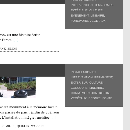
INTERVENTION
,
TEMPORAIRE
,
EXTÉRIEUR
,
CULTURE
,
ÉVÉNEMENT
,
LINÉAIRE
,
FOREWORD
,
VÉGÉTAUX
e» est une histoire écrite
e l'arbre.
[...]
ANK, SIMON
INSTALLATION ET
INTERVENTION
,
PERMANENT
,
EXTÉRIEUR
,
CULTURE
,
CONCOURS
,
LINÉAIRE
,
COMMÉMORATION
,
BÉTON
,
VÉGÉTAUX
,
BRONZE
,
FONTE
me un monument à la mémoire locale.
ation passée du parc : jardin de guérison
 L'installation intègre l'architec
[...]
N, MILLIE; QUIGLEY, WARREN