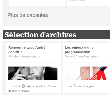
Plus de capsules
Sélection d'archives
Rencontre avec André
Les enjeux d'une
Schiffrin
programmation
Mondes contemporains
Festival TransAmériques
extrait
Ajouter à la liste d'écoute
extrait
Écouter l’intégrale
Écouter l’intégrale