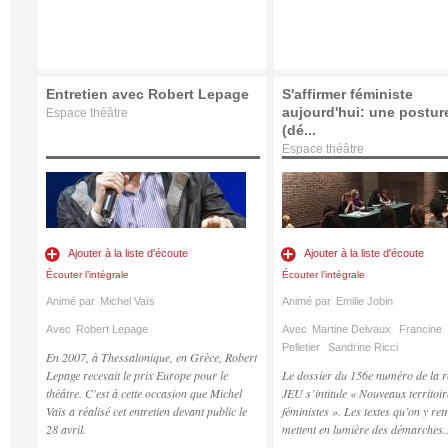
Entretien avec Robert Lepage
S'affirmer féministe
aujourd'hui: une postur
Espace théâtre
(dé...
Espace théâtre
Ajouter à la liste d'écoute
Ajouter à la liste d'écoute
Écouter l’intégrale
Écouter l’intégrale
Animé par
Michel Vaïs
Animé par
Emilie Jobin
Avec
Robert Lepage
Avec
Martine Delvaux
Francine
Pelletier
Sandrine Ricci
En 2007, à Thessalonique, en Grèce, Robert
Lepage recevait le prix Europe pour le
Le dossier du 156e numéro de la r
théâtre. C'est à cette occasion que Michel
JEU s’intitule « Nouveaux territoir
Vaïs a réalisé cet entretien devant public le
féministes ». Les textes qu’on y ret
28 avril.
mettent en lumière des démarches..