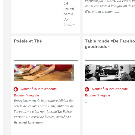
organisé par l’OBNL
La Poésie p
Ce
qui se consacre à la diffusion de la
récent
d’ici et à la création d...
cercle
de
lecture ...
Poésie et Thé
Table ronde «De Facebo
goodreads»
Ajouter à la liste d'écoute
Ajouter à la liste d'écoute
Écouter l’intégrale
Écouter l’intégrale
Enregistrement de la première édition du
...
cercle de lecture Poésie et thé, initiative de
l’organisme à but non-lucratif La Poésie
partout. Ce cercle de lecture, animé par
Bertrand Laverdure...