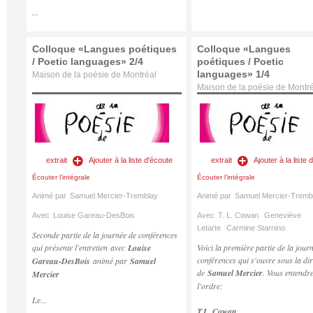
...
Colloque «Langues poétiques
Colloque «Langues
/ Poetic languages» 2/4
poétiques / Poetic
languages» 1/4
Maison de la poésie de Montréal
Maison de la poésie de Montr
extrait
Ajouter à la liste d'écoute
extrait
Ajouter à la liste 
Écouter l’intégrale
Écouter l’intégrale
Animé par
Samuel Mercier-Tremblay
Animé par
Samuel Mercier-Tremb
Avec
Louise Gareau-DesBois
Avec
T. L. Cowan
Geneviève
Letarte
Carmine Starnino
Seconde partie de la journée de conférences
qui présente l'entretien avec
Louise
Voici la première partie de la jour
conférences qui s'ouvre sous la dir
Gareau-DesBois
animé par
Samuel
de
Samuel Mercier
. Vous entendr
Mercier
l'ordre:
Le...
T.L. Cowan...