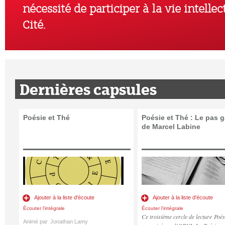
nécessité de participer à la vie intellec
Cité.
Dernières capsules
Poésie et Thé
Poésie et Thé : Le pas 
de Marcel Labine
Ajouter à la liste d'écoute
Ajouter à la liste d'écoute
Écouter l’intégrale
Écouter l’intégrale
Ce troisième cercle de lecture
Poés
Animé par
Jonathan Lamy