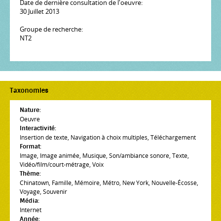
Date de dernière consultation de l'oeuvre:
30 Juillet 2013
Groupe de recherche:
NT2
Taxonomies
Nature:
Oeuvre
Interactivité:
Insertion de texte
,
Navigation à choix multiples
,
Téléchargement
Format:
Image
,
Image animée
,
Musique
,
Son/ambiance sonore
,
Texte
,
Vidéo/film/court-métrage
,
Voix
Thème:
Chinatown
,
Famille
,
Mémoire
,
Métro
,
New York
,
Nouvelle-Écosse
,
Voyage
,
Souvenir
Média:
Internet
Année: