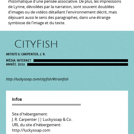
rhizomatique d'une pensée associative. De plus, les impressions
de Lynne, dévoilées par la narration, sont souvent doublées
d'images ou de vidéos détaillant l'environnement décrit, mais
déjouant aussi le sens des paragraphes, dans une étrange
symbiose de l'image et du texte.
CityFish
ARTISTE·S:
CARPENTER, J. R.
MÉDIA:
INTERNET
ANNÉE:
2010
http://luckysoap.com/cityfish/#trainfish
Infos
Site d'hébergement:
J. R. Carpenter || Luckysoap & Co.
URL du site d'hébergement:
http://luckysoap.com