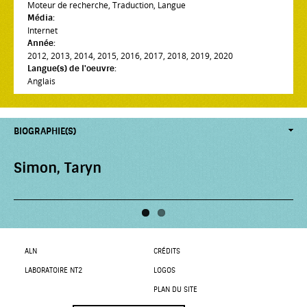
Moteur de recherche
,
Traduction
,
Langue
Média:
Internet
Année:
2012
,
2013
,
2014
,
2015
,
2016
,
2017
,
2018
,
2019
,
2020
Langue(s) de l'oeuvre:
Anglais
BIOGRAPHIE(S)
Simon, Taryn
Swartz, Aaron
ALN
CRÉDITS
LABORATOIRE NT2
LOGOS
PLAN DU SITE