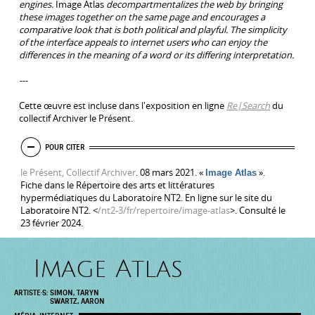
engines.
Image Atlas
decompartmentalizes the web by bringing
these images together on the same page and encourages a
comparative look that is both political and playful. The simplicity
of the interface appeals to internet users who can enjoy the
differences in the meaning of a word or its differing interpretation.
---
Cette œuvre est incluse dans l'exposition en ligne
Re|Search
du
collectif Archiver le Présent.
MASQUER
POUR CITER
le Présent, Collectif Archiver
. 08 mars 2021. «
».
Image Atlas
Fiche dans le Répertoire des arts et littératures
hypermédiatiques du Laboratoire NT2. En ligne sur le site du
Laboratoire NT2. <
/nt2-3/fr/repertoire/image-atlas
>. Consulté le
23 février 2024.
Image Atlas
ARTISTE·S:
SIMON, TARYN
SWARTZ, AARON