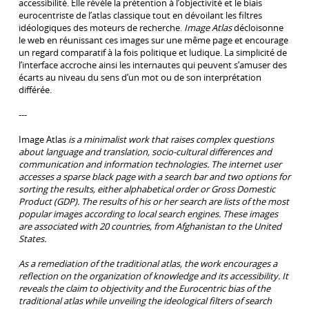
accessibilité. Elle révèle la prétention à l’objectivité et le biais
eurocentriste de l’atlas classique tout en dévoilant les filtres
idéologiques des moteurs de recherche.
Image Atlas
décloisonne
le web en réunissant ces images sur une même page et encourage
un regard comparatif à la fois politique et ludique. La simplicité de
l’interface accroche ainsi les internautes qui peuvent s’amuser des
écarts au niveau du sens d’un mot ou de son interprétation
différée.
---
Image Atlas
is a minimalist work that raises complex questions
about language and translation, socio-cultural differences and
communication and information technologies. The internet user
accesses a sparse black page with a search bar and two options for
sorting the results, either alphabetical order or Gross Domestic
Product (GDP). The results of his or her search are lists of the most
popular images according to local search engines. These images
are associated with 20 countries, from Afghanistan to the United
States.
As a remediation of the traditional atlas, the work encourages a
reflection on the organization of knowledge and its accessibility. It
reveals the claim to objectivity and the Eurocentric bias of the
traditional atlas while unveiling the ideological filters of search