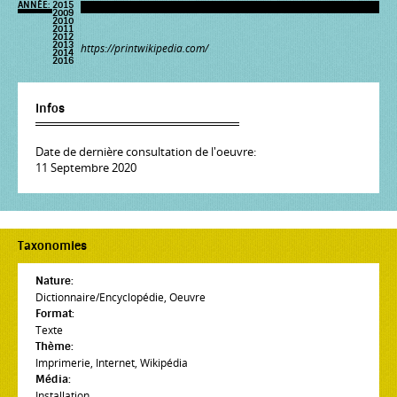
ANNÉE:
2015
2009
2010
2011
2012
2013
https://printwikipedia.com/
2014
2016
Infos
Date de dernière consultation de l'oeuvre:
11 Septembre 2020
Taxonomies
Nature:
Dictionnaire/Encyclopédie
,
Oeuvre
Format:
Texte
Thème:
Imprimerie
,
Internet
,
Wikipédia
Média:
Installation