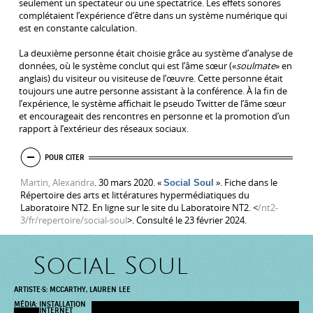
seulement un spectateur ou une spectatrice. Les effets sonores
complétaient l’expérience d’être dans un système numérique qui
est en constante calculation.
La deuxième personne était choisie grâce au système d’analyse de
données, où le système conclut qui est l’âme sœur («
soulmate
» en
anglais) du visiteur ou visiteuse de l’œuvre. Cette personne était
toujours une autre personne assistant à la conférence. À la fin de
l’expérience, le système affichait le pseudo Twitter de l’âme sœur
et encourageait des rencontres en personne et la promotion d’un
rapport à l’extérieur des réseaux sociaux.
MASQUER
POUR CITER
Martin, Alexandra
. 30 mars 2020. «
». Fiche dans le
Social Soul
Répertoire des arts et littératures hypermédiatiques du
Laboratoire NT2. En ligne sur le site du Laboratoire NT2. <
/nt2-
3/fr/repertoire/social-soul
>. Consulté le 23 février 2024.
Social Soul
ARTISTE·S:
MCCARTHY, LAUREN LEE
MÉDIA:
INSTALLATION
INTERNET