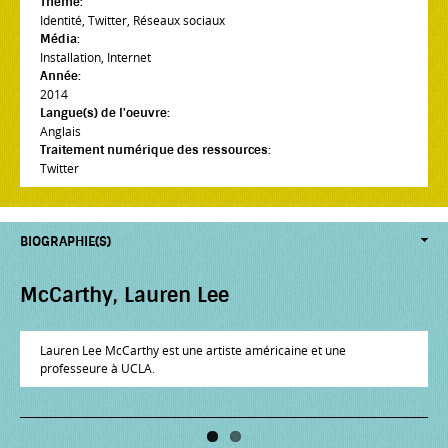
Thème:
Identité
,
Twitter
,
Réseaux sociaux
Média:
Installation
,
Internet
Année:
2014
Langue(s) de l'oeuvre:
Anglais
Traitement numérique des ressources:
Twitter
BIOGRAPHIE(S)
McCarthy, Lauren Lee
McDonald, Kyle
Lauren Lee McCarthy est une artiste américaine et une
professeure à UCLA.