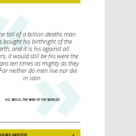
he toll of a billion deaths man
s bought his birthright of the
arth, and it is his against all
s; it would still be his were the
ans ten times as mighty as they
 For neither do men live nor die
in vain.
H.G. WELLS, THE WAR OF THE WORLDS
COURS (NOTES)