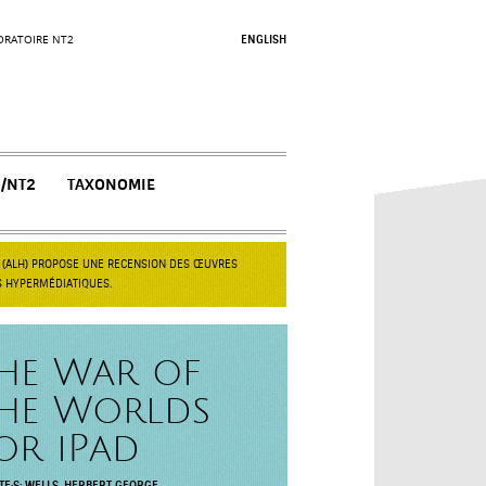
ORATOIRE NT2
ENGLISH
N/NT2
TAXONOMIE
S (ALH) PROPOSE UNE RECENSION DES ŒUVRES
S HYPERMÉDIATIQUES.
he War of
he Worlds
or iPad
TE·S:
WELLS, HERBERT GEORGE