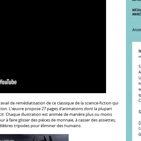
MÉDI
ANNÉ
Ancie
I
S
A
U
h
w
i
C
vail de remédiatisation de ce classique de la science-fiction qui
ration. L’œuvre propose 27 pages d’animations dont la plupart
©
cit. Chaque illustration est animée de manière plus ou moins
our à faire glisser des pièces de monnaie, à casser des assiettes,
D
 célèbres tripodes pour éliminer des humains.
l
0