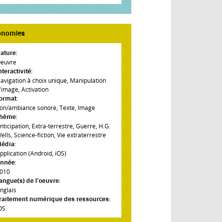
onomies
ature:
euvre
nteractivité:
avigation à choix unique
,
Manipulation
'image
,
Activation
ormat:
on/ambiance sonore
,
Texte
,
Image
hème:
nticipation
,
Extra-terrestre
,
Guerre
,
H.G.
ells
,
Science-fiction
,
Vie extraterrestre
édia:
pplication (Android, iOS)
nnée:
010
angue(s) de l'oeuvre:
nglais
raitement numérique des ressources:
OS