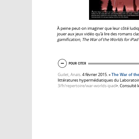
À peine peut-on imaginer que leur côté ludiq
jouer aux jeux vidéo qu’à lire des romans cla
gamification
,
The War of the Worlds for iPad
MASQUER
POUR CITER
Guilet, Anaïs
. 4 février 2015. «
The War of th
littératures hypermédiatiques du Laboratoire
3/fr/repertoire/war-worlds-ipad
>. Consulté l