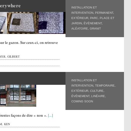
everywhere
INSTALLATION ET
INTERVENTION
,
PERMANENT
,
EXTÉRIEUR
,
PARC, PLACE ET
JARDIN
,
ÉVÉNEMENT
,
ALÉATOIRE
,
GRANIT
sur le gazon. Sur ceux-ci, on retrouve
YER, GILBERT
INSTALLATION ET
INTERVENTION
,
TEMPORAIRE
,
EXTÉRIEUR
,
CULTURE
,
ÉVÉNEMENT
,
LINÉAIRE
,
COMING SOON
férentes façons de dire « non ».
[...]
M, KEN