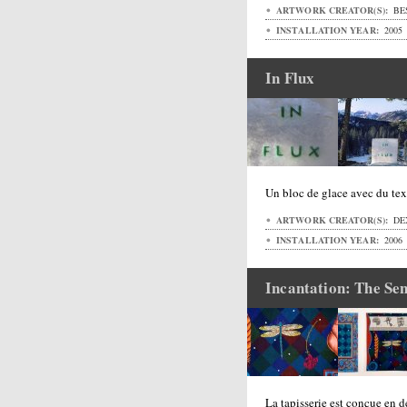
ARTWORK CREATOR(S):
BE
INSTALLATION YEAR:
2005
In Flux
Un bloc de glace avec du te
ARTWORK CREATOR(S):
DE
INSTALLATION YEAR:
2006
Incantation: The Se
La tapisserie est conçue en d