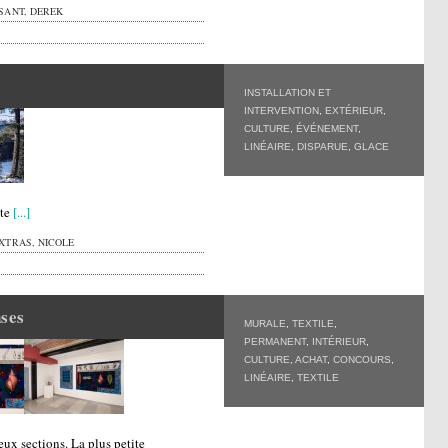
SANT, DEREK
INSTALLATION ET
INTERVENTION
,
EXTÉRIEUR
,
CULTURE
,
ÉVÉNEMENT
,
LINÉAIRE
,
DISPARUE
,
GLACE
xte
[...]
XTRAS, NICOLE
nses
MURALE
,
TEXTILE
,
PERMANENT
,
INTÉRIEUR
,
CULTURE
,
ACHAT
,
CONCOURS
,
LINÉAIRE
,
TEXTILE
eux sections. La plus petite