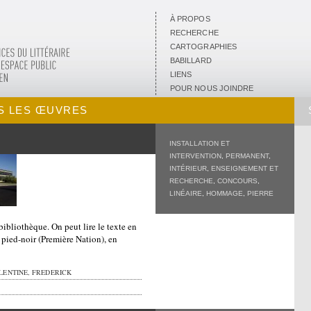
À PROPOS
RECHERCHE
CARTOGRAPHIES
BABILLARD
LIENS
POUR NOUS JOINDRE
S LES ŒUVRES
INSTALLATION ET
INTERVENTION
,
PERMANENT
,
INTÉRIEUR
,
ENSEIGNEMENT ET
RECHERCHE
,
CONCOURS
,
LINÉAIRE
,
HOMMAGE
,
PIERRE
bibliothèque. On peut lire le texte en
 pied-noir (Première Nation), en
LENTINE, FREDERICK