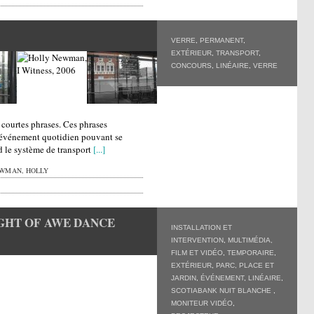
VERRE
,
PERMANENT
,
EXTÉRIEUR
,
TRANSPORT
,
CONCOURS
,
LINÉAIRE
,
VERRE
courtes phrases. Ces phrases
'événement quotidien pouvant se
 le système de transport
[...]
WMAN, HOLLY
GHT OF AWE DANCE
INSTALLATION ET
INTERVENTION
,
MULTIMÉDIA,
FILM ET VIDÉO
,
TEMPORAIRE
,
EXTÉRIEUR
,
PARC, PLACE ET
JARDIN
,
ÉVÉNEMENT
,
LINÉAIRE
,
SCOTIABANK NUIT BLANCHE
,
MONITEUR VIDÉO
,