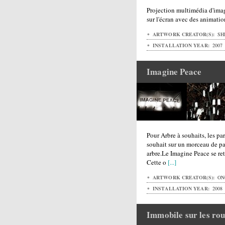
Projection multimédia d'imag
sur l'écran avec des animatio
ARTWORK CREATOR(S):
SHI
INSTALLATION YEAR:
2007
Imagine Peace
Pour Arbre à souhaits, les par
souhait sur un morceau de pap
arbre.Le Imagine Peace se r
Cette o
[...]
ARTWORK CREATOR(S):
ON
INSTALLATION YEAR:
2008
Immobile sur les rou