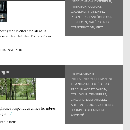
INTERVENTION
,
EXTÉRIEUR
,
INTÉRIEUR
,
CULTURE
,
ÉVÉNEMENT
,
LINÉAIRE
,
PEUPLIERS, FANTÔMES SUR
LES FLOTS
,
MATÉRIAUX DE
CONSTRUCTION
,
MÉTAL
 photographie encadrée au sol à
ube est fait de tôles d’acier où des
RON, NATHALIE
angue
INSTALLATION ET
INTERVENTION
,
PERMANENT
,
TEMPORAIRE
,
EXTÉRIEUR
,
PARC, PLACE ET JARDIN
,
COLLOQUE
,
TRANSFERT
,
LINÉAIRE
,
DÉMANTELÉE
,
ARTEFACT 2004 SCULPTURES
phrases suspendues entres les arbres.
URBAINES
,
ALUMINIUM
ouge.
[...]
ANODISÉ
VAL, LUCIE