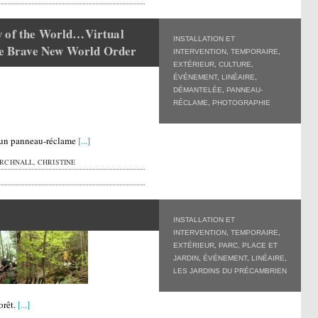
w of the World…Virtual
INSTALLATION ET
the Brave New World Order
INTERVENTION
,
TEMPORAIRE
,
EXTÉRIEUR
,
CULTURE
,
ÉVÉNEMENT
,
LINÉAIRE
,
DÉMANTELÉE
,
PANNEAU-
RÉCLAME
,
PHOTOGRAPHIE
 un panneau-réclame
[...]
RCHNALL, CHRISTINE
INSTALLATION ET
INTERVENTION
,
TEMPORAIRE
,
EXTÉRIEUR
,
PARC, PLACE ET
JARDIN
,
ÉVÉNEMENT
,
LINÉAIRE
,
LES JARDINS DU PRÉCAMBRIEN
orêt.
[...]