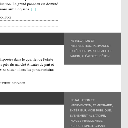
duction. Le grand panneau est dominé
usions aux cinq sens.
[...]
D, JANE
INSTALLATION ET
INTERVENTION
,
PERMANENT
,
EXTÉRIEUR
,
PARC, PLACE ET
JARDIN
,
ALÉATOIRE
,
BÉTON
 disposées dans le quartier de Pointe-
es près du marché Atwater de part et
es se situent dans les parcs avoisina
ÉATEUR INCONNU
INSTALLATION ET
INTERVENTION
,
TEMPORAIRE
,
EXTÉRIEUR
,
VOIE PUBLIQUE
,
ÉVÉNEMENT
,
ALÉATOIRE
,
INDICES FRAGMENTÉS
,
PIERRE
,
PAPIER
,
GRANIT