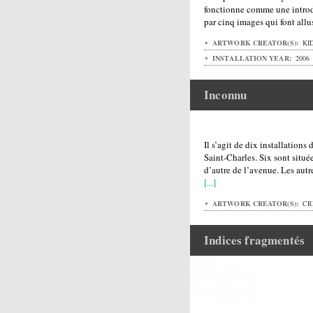
fonctionne comme une intro
par cinq images qui font all
ARTWORK CREATOR(S):
KID
INSTALLATION YEAR:
2006
Inconnu
Il s’agit de dix installations
Saint-Charles. Six sont situé
d’autre de l’avenue. Les autr
[...]
ARTWORK CREATOR(S):
CR
Indices fragmentés