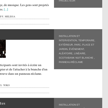
PROJECTEUR
e, de musique. Les gens sont projetés
ns.
[...]
FF, MELISSA
INSTALLATION ET
INTERVENTION
,
TEMPORAIRE
,
EXTÉRIEUR
,
PARC, PLACE ET
JARDIN
,
ÉVÉNEMENT
,
ALÉATOIRE
,
LINÉAIRE
,
SCOTIABANK NUIT BLANCHE
,
PANNEAU-RÉCLAME
ticipants sont invités à écrire un
ier et de l'attacher à la branche d'un
etrouve dans un panneau-réclame.
O, YOKO
tes
INSTALLATION ET