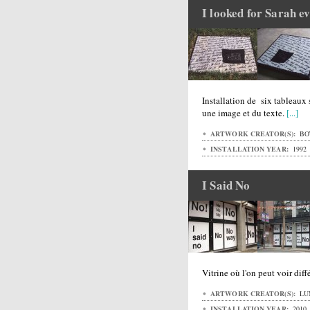
I looked for Sarah 
Installation de six tableaux 
une image et du texte.
[...]
ARTWORK CREATOR(S):
BO
INSTALLATION YEAR:
1992
I Said No
Vitrine où l'on peut voir dif
ARTWORK CREATOR(S):
LU
INSTALLATION YEAR:
2010