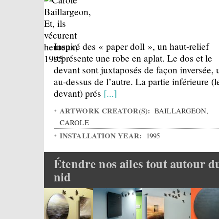
Inspiré des « paper doll », un haut-relief
représente une robe en aplat. Le dos et le
devant sont juxtaposés de façon inversée, 
au-dessus de l’autre. La partie inférieure (l
devant) prés
[...]
ARTWORK CREATOR(S):
BAILLARGEON,
CAROLE
INSTALLATION YEAR:
1995
Étendre nos ailes tout autour d
nid