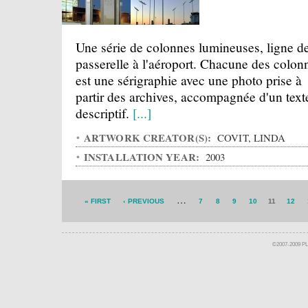
Une série de colonnes lumineuses, ligne de
passerelle à l'aéroport. Chacune des colon
est une sérigraphie avec une photo prise à
partir des archives, accompagnée d'un text
descriptif.
[...]
ARTWORK CREATOR(S):
COVIT, LINDA
INSTALLATION YEAR:
2003
…
« FIRST
‹ PREVIOUS
7
8
9
10
11
12
©2007-2009 