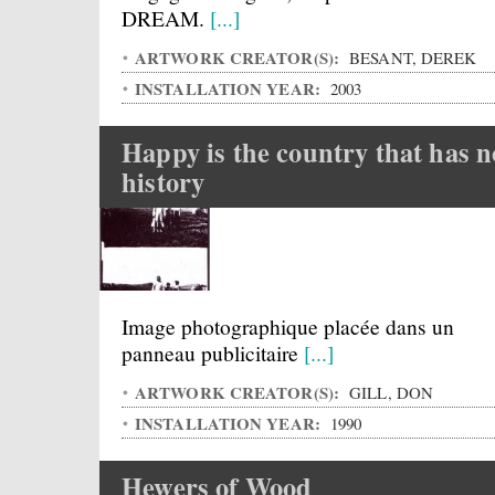
DREAM.
[...]
ARTWORK CREATOR(S):
BESANT, DEREK
INSTALLATION YEAR:
2003
Happy is the country that has n
history
Image photographique placée dans un
panneau publicitaire
[...]
ARTWORK CREATOR(S):
GILL, DON
INSTALLATION YEAR:
1990
Hewers of Wood