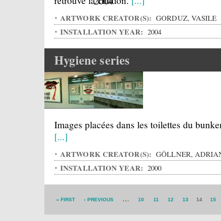
retrouve la citation.
[...]
ARTWORK CREATOR(S):
GORDUZ, VASILE
INSTALLATION YEAR:
2004
Hygiene series
Images placées dans les toilettes du bunker
[...]
ARTWORK CREATOR(S):
GÖLLNER, ADRIA
INSTALLATION YEAR:
2000
…
« FIRST
‹ PREVIOUS
10
11
12
13
14
15