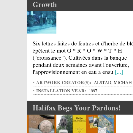
Growth
Six lettres faites de feutres et d'herbe de bl
épèlent le mot G * R * O * W * T * H
("croissance"). Cultivées dans la banque
pendant deux semaines avant l'ouverture,
l'approvisionnement en eau a ensu
[...]
ARTWORK CREATOR(S):
ALSTAD, MICHAE
INSTALLATION YEAR:
1997
Halifax Begs Your Pardons!