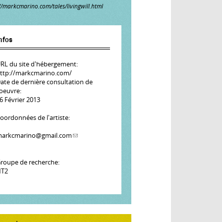
//markcmarino.com/tales/livingwill.html
nfos
RL du site d'hébergement:
ttp://markcmarino.com/
ate de dernière consultation de
'oeuvre:
6 Février 2013
oordonnées de l'artiste:
arkcmarino@gmail.com
(link sends e-mail)
roupe de recherche:
T2