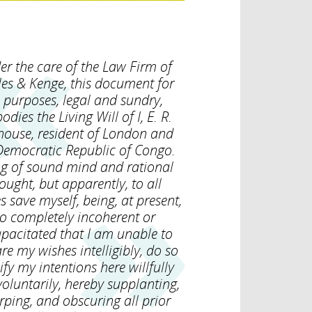
er the care of the Law Firm of
es & Kenge, this document for
l purposes, legal and sundry,
dies the Living Will of I, E. R.
house, resident of London and
Democratic Republic of Congo.
g of sound mind and rational
ought, but apparently, to all
s save myself, being, at present,
o completely incoherent or
pacitated that I am unable to
re my wishes intelligibly, do so
ify my intentions here willfully
oluntarily, hereby supplanting,
rping, and obscuring all prior