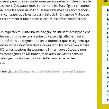
Tax
ouse et peut voir ses statistiques personnelles, affichées dans le
ses choix. Ces statistiques concernent les frais légaux encourus
aux pour les soins de Millhouse (invalide mais pas encore mort),
N
insi constater quelle est la part réelle de l'héritage de Millhouse
O
t recommencer une nouvelle lecture, s'il désire modifier ses
I
C
m
n hypertexte. L'internaute navigue en utilisant des hyperliens
F
s sections de texte à la suite du texte déjà affiché. Il est à
H
ectionné dans un segment de texte donné et que le segment qui
v
ens inutilisés sont désactivés, ce qui rend les retours en arrière
T
ifférentes sections du testament, l'internaute découvre non
A
les compagnies de Millhouse, mais aussi de vastes pans de
C
iviles, génocides, destruction de l'écosystème par les
I
etc.
T
M
uméro de
bleuOrange, revue de littérature hypermédiatique
.
I
A
2
L
A
T
J