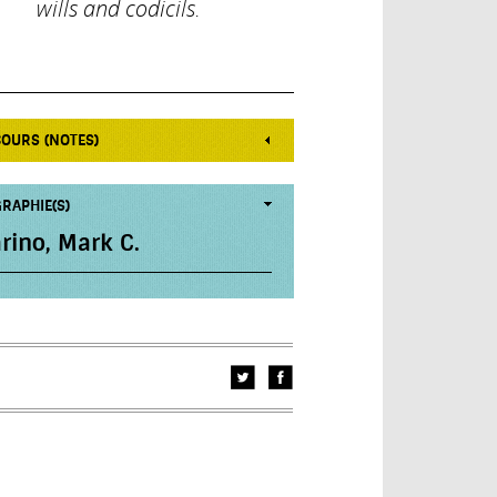
wills and codicils.
COURS (NOTES)
RAPHIE(S)
rino, Mark C.