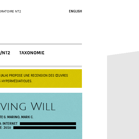
ORATOIRE NT2
ENGLISH
N/NT2
TAXONOMIE
S (ALH) PROPOSE UNE RECENSION DES ŒUVRES
S HYPERMÉDIATIQUES.
iving Will
TE·S:
MARINO, MARK C.
A:
INTERNET
E:
2010