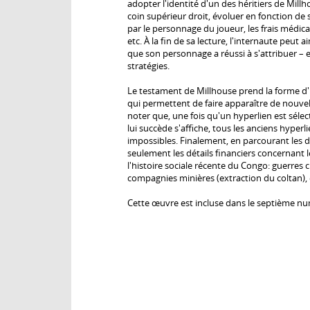
adopter l'identité d'un des héritiers de Millh
coin supérieur droit, évoluer en fonction de 
par le personnage du joueur, les frais médic
etc. À la fin de sa lecture, l'internaute peut a
que son personnage a réussi à s'attribuer – e
stratégies.
Le testament de Millhouse prend la forme d'u
qui permettent de faire apparaître de nouvelle
noter que, une fois qu'un hyperlien est sél
lui succède s'affiche, tous les anciens hyperli
impossibles. Finalement, en parcourant les d
seulement les détails financiers concernant 
l'histoire sociale récente du Congo: guerres c
compagnies minières (extraction du coltan), 
Cette œuvre est incluse dans le septième n