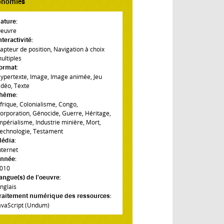
onomies
ature:
euvre
nteractivité:
apteur de position
,
Navigation à choix
ultiples
ormat:
ypertexte
,
Image
,
Image animée
,
Jeu
idéo
,
Texte
hème:
frique
,
Colonialisme
,
Congo
,
orporation
,
Génocide
,
Guerre
,
Héritage
,
mpérialisme
,
Industrie minière
,
Mort
,
echnologie
,
Testament
édia:
nternet
nnée:
010
angue(s) de l'oeuvre:
nglais
raitement numérique des ressources:
avaScript (Undum)