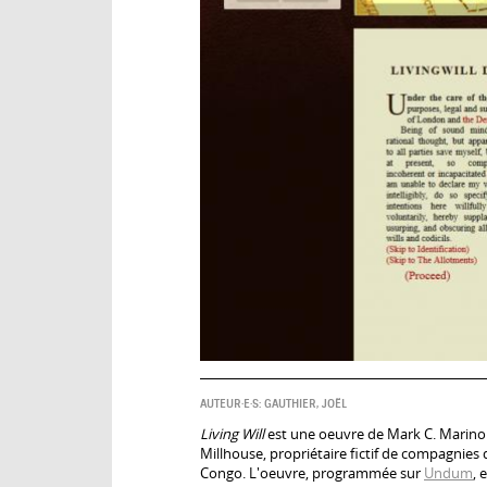
AUTEUR·E·S:
GAUTHIER, JOËL
Living Will
est une oeuvre de Mark C. Marino q
Millhouse, propriétaire fictif de compagnie
Congo. L'oeuvre, programmée sur
Undum
, 