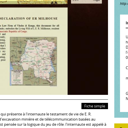
http:
I
U
h
D
l
0
C
m
G
N
Fiche simple
ui présente à l'internaute le testament de vie de E. R.
s d'excavation minière et de télécommunication basées au
est pensée sur la logique du jeu de rôle: l'internaute est appelé à