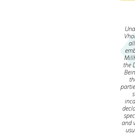
Und
Vhol
al
embo
Mill
the 
Bein
th
partie
s
inca
decla
spec
and v
usu