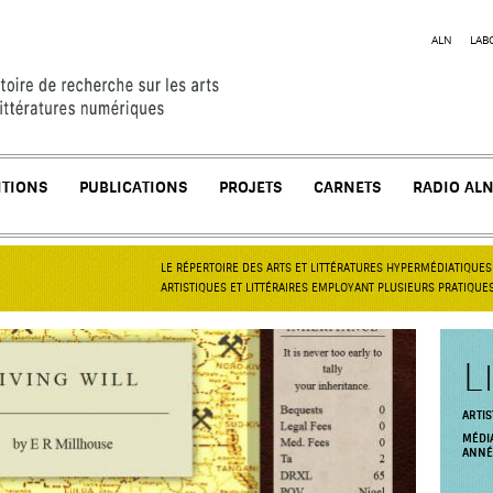
Jump to navigation
ALN
LAB
ITIONS
PUBLICATIONS
PROJETS
CARNETS
RADIO AL
LE RÉPERTOIRE DES ARTS ET LITTÉRATURES HYPERMÉDIATIQUE
ARTISTIQUES ET LITTÉRAIRES EMPLOYANT PLUSIEURS PRATIQUE
L
ARTIS
MÉDI
ANNÉ