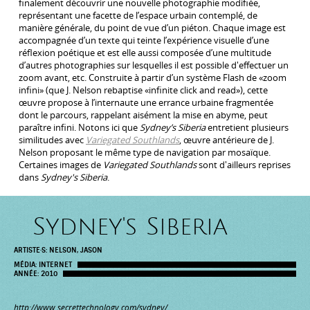
finalement découvrir une nouvelle photographie modifiée,
représentant une facette de l’espace urbain contemplé, de
manière générale, du point de vue d’un piéton. Chaque image est
accompagnée d’un texte qui teinte l’expérience visuelle d’une
réflexion poétique et est elle aussi composée d’une multitude
d’autres photographies sur lesquelles il est possible d'effectuer un
zoom avant, etc. Construite à partir d’un système Flash de «zoom
infini» (que J. Nelson rebaptise «infinite click and read»), cette
œuvre propose à l’internaute une errance urbaine fragmentée
dont le parcours, rappelant aisément la mise en abyme, peut
paraître infini. Notons ici que
Sydney’s Siberia
entretient plusieurs
similitudes avec
Variegated Southlands
, œuvre antérieure de J.
Nelson proposant le même type de navigation par mosaïque.
Certaines images de
Variegated Southlands
sont d'ailleurs reprises
dans
Sydney's Siberia
.
Sydney's Siberia
ARTISTE·S:
NELSON, JASON
MÉDIA:
INTERNET
ANNÉE:
2010
http://www.secrettechnology.com/sydney/