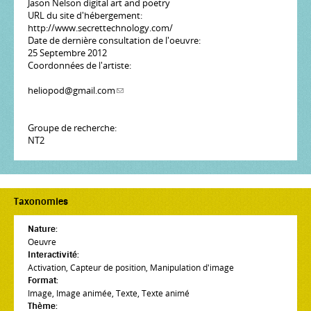
Jason Nelson digital art and poetry
URL du site d'hébergement:
http://www.secrettechnology.com/
Date de dernière consultation de l'oeuvre:
25 Septembre 2012
Coordonnées de l'artiste:
heliopod@gmail.com
(link sends e-mail)
Groupe de recherche:
NT2
Taxonomies
Nature:
Oeuvre
Interactivité:
Activation
,
Capteur de position
,
Manipulation d'image
Format:
Image
,
Image animée
,
Texte
,
Texte animé
Thème: